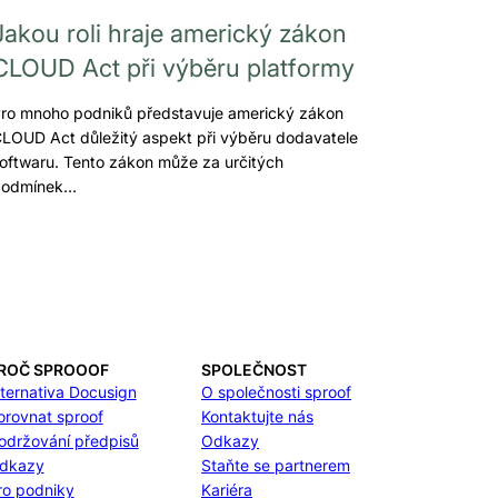
Jakou roli hraje americký zákon
CLOUD Act při výběru platformy
ro mnoho podniků představuje americký zákon
LOUD Act důležitý aspekt při výběru dodavatele
oftwaru. Tento zákon může za určitých
podmínek…
ROČ SPROOOF
SPOLEČNOST
lternativa Docusign
O společnosti sproof
orovnat sproof
Kontaktujte nás
održování předpisů
Odkazy
dkazy
Staňte se partnerem
ro podniky
Kariéra