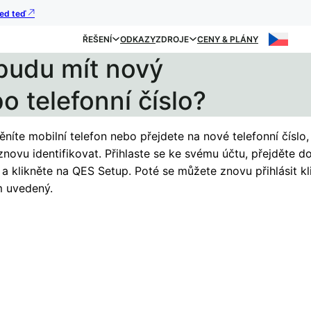
ned teď
ŘEŠENÍ
ODKAZY
ZDROJE
CENY & PLÁNY
budu mít nový
o telefonní číslo?
níte mobilní telefon nebo přejdete na nové telefonní číslo
novu identifikovat. Přihlaste se ke svému účtu, přejděte d
 a klikněte na QES Setup. Poté se můžete znovu přihlásit kl
 uvedený.