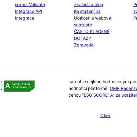
sproof Validate
Znalosti a blog
P
Integrace API
Ke stažení na
z
Integrace
Události a webové
P
semináře
ČASTO KLADENÉ
DOTAZY
Zpravodaj
sproof je nejlépe hodnoceným pos
hodnotící platformě.
OMR Recenz
cenou
"ESG SCORE: A" za udržitel
Otisk