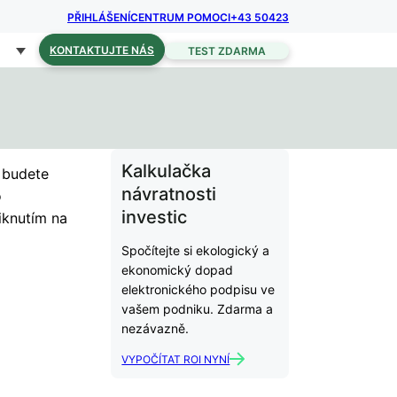
PŘIHLÁŠENÍ
CENTRUM POMOCI
+43 50423
KONTAKTUJTE NÁS
TEST ZDARMA
Kalkulačka
, budete
návratnosti
o
investic
iknutím na
Spočítejte si ekologický a
ekonomický dopad
elektronického podpisu ve
vašem podniku. Zdarma a
nezávazně.
VYPOČÍTAT ROI NYNÍ