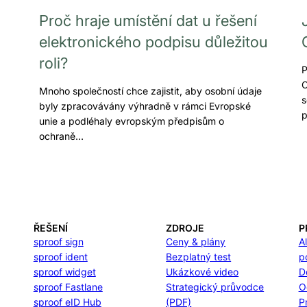
Proč hraje umístění dat u řešení
elektronického podpisu důležitou
roli?
P
C
Mnoho společností chce zajistit, aby osobní údaje
s
byly zpracovávány výhradně v rámci Evropské
unie a podléhaly evropským předpisům o
ochraně…
ŘEŠENÍ
ZDROJE
P
sproof sign
Ceny & plány
A
sproof ident
Bezplatný test
p
sproof widget
Ukázkové video
D
sproof Fastlane
Strategický průvodce
O
sproof eID Hub
(PDF)
P