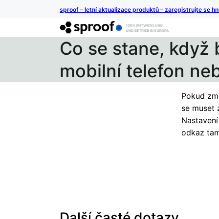
sproof – letní aktualizace produktů – zaregistrujte se h
Co se stane, když 
mobilní telefon neb
Pokud změ
se muset z
Nastavení
odkaz tam
Další časté dotazy