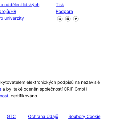
ro oddělení lidských
Tisk
drojů/HR
Podpora
Sledujte nás na Facebooku
Sledujte nás na X
Sledujte nás na LinkedIn
ro univerzity
kytovatelem elektronických podpisů na nezávislé
e
a byl také oceněn společností CRIF GmbH
nost.
certifikováno.
GTC
Ochrana Údajů
Soubory Cookie