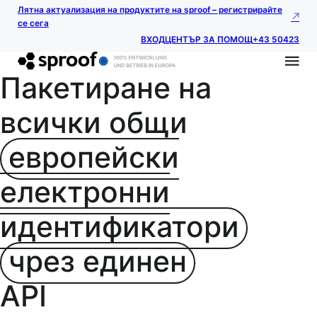
Лятна актуализация на продуктите на sproof – регистрирайте
се сега
ВХОД
ЦЕНТЪР ЗА ПОМОЩ
+43 50423
Пакетиране на
всички общи
европейски
електронни
идентификатори
чрез единен
API