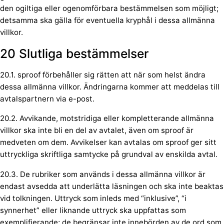
den ogiltiga eller ogenomförbara bestämmelsen som möjligt;
detsamma ska gälla för eventuella kryphål i dessa allmänna
villkor.
20 Slutliga bestämmelser
20.1. sproof förbehåller sig rätten att när som helst ändra
dessa allmänna villkor. Ändringarna kommer att meddelas till
avtalspartnern via e-post.
20.2. Avvikande, motstridiga eller kompletterande allmänna
villkor ska inte bli en del av avtalet, även om sproof är
medveten om dem. Avvikelser kan avtalas om sproof ger sitt
uttryckliga skriftliga samtycke på grundval av enskilda avtal.
20.3. De rubriker som används i dessa allmänna villkor är
endast avsedda att underlätta läsningen och ska inte beaktas
vid tolkningen. Uttryck som inleds med “inklusive”, “i
synnerhet” eller liknande uttryck ska uppfattas som
exemplifierande; de begränsar inte innebörden av de ord som