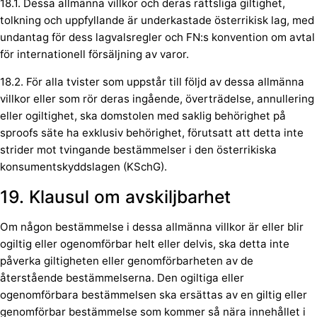
18.1. Dessa allmänna villkor och deras rättsliga giltighet,
tolkning och uppfyllande är underkastade österrikisk lag, med
undantag för dess lagvalsregler och FN:s konvention om avtal
för internationell försäljning av varor.
18.2. För alla tvister som uppstår till följd av dessa allmänna
villkor eller som rör deras ingående, överträdelse, annullering
eller ogiltighet, ska domstolen med saklig behörighet på
sproofs säte ha exklusiv behörighet, förutsatt att detta inte
strider mot tvingande bestämmelser i den österrikiska
konsumentskyddslagen (KSchG).
19. Klausul om avskiljbarhet
Om någon bestämmelse i dessa allmänna villkor är eller blir
ogiltig eller ogenomförbar helt eller delvis, ska detta inte
påverka giltigheten eller genomförbarheten av de
återstående bestämmelserna. Den ogiltiga eller
ogenomförbara bestämmelsen ska ersättas av en giltig eller
genomförbar bestämmelse som kommer så nära innehållet i