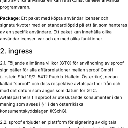
hjälp av vilka användaren kan få åtkomst till eller använda
programvaran.
Package:
Ett paket med köpta användarlicenser och
signaturkvoter med en standardlöptid på ett år, som hanteras
av en specifik användare. Ett paket kan innehålla olika
användarlicenser, var och en med olika funktioner.
2. ingress
2.1. Följande allmänna villkor (GTC) för användning av sproof
sign gäller för alla affärsrelationer mellan sproof GmbH
(Urstein Süd 19/2, 5412 Puch b. Hallein, Österrike), nedan
kallad “sproof”, och dess respektive avtalspartner från och
med det datum som anges som datum för GTC.
Avtalspartners till sproof är uteslutande konsumenter i den
mening som avses i § 1 i den österrikiska
konsumentskyddslagen (KSchG).
2.2. sproof erbjuder en plattform för signering av digitala