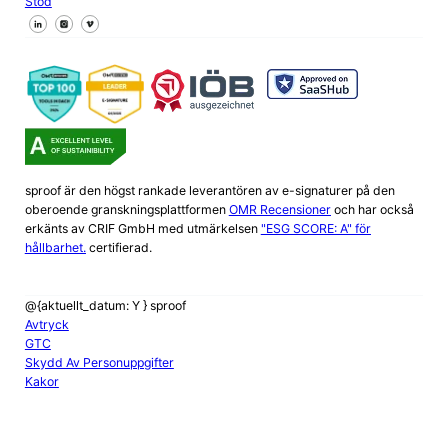
Stöd
Följ oss på Facebook
Följ oss på X
Följ oss på LinkedIn
sproof är den högst rankade leverantören av e-signaturer på den
oberoende granskningsplattformen
OMR Recensioner
och har också
erkänts av CRIF GmbH med utmärkelsen
"ESG SCORE: A" för
hållbarhet.
certifierad.
@{aktuellt_datum: Y } sproof
Avtryck
GTC
Skydd Av Personuppgifter
Kakor