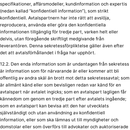
specifikationer, affärsmodeller, kundinformation och expertis
(nedan kallad “konfidentiell information”), som strikt
konfidentiell. Avtalspartnern har inte rätt att avslöja,
reproducera, använda eller göra den konfidentiella
informationen tillgänglig för tredje part, varken helt eller
delvis, utan föregående skriftligt medgivande från
leverantören. Denna sekretessförpliktelse gäller även efter
det att avtalsförhållandet i fråga har upphört.
12.2. Den enda information som är undantagen från sekretess
är information som för närvarande är eller kommer att bli
offentlig av andra skäl än brott mot detta sekretessavtal; som
är allmänt känd eller som bevisligen redan var känd för en
avtalspart när avtalet ingicks; som en avtalspart lagligen får
kännedom om genom en tredje part efter avtalets ingående;
som en avtalspart kan bevisa att den har utvecklats
självständigt och utan användning av konfidentiell
information, eller som ska lämnas ut till myndigheter och
domstolar eller som överförs till advokater och auktoriserade