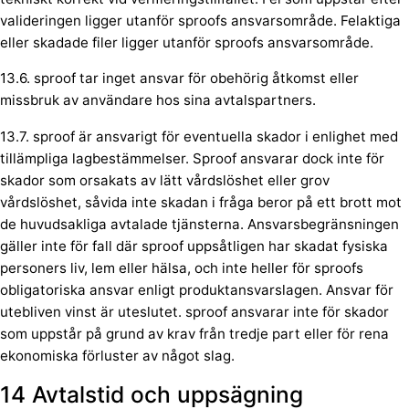
valideringen ligger utanför sproofs ansvarsområde. Felaktiga
eller skadade filer ligger utanför sproofs ansvarsområde.
13.6. sproof tar inget ansvar för obehörig åtkomst eller
missbruk av användare hos sina avtalspartners.
13.7. sproof är ansvarigt för eventuella skador i enlighet med
tillämpliga lagbestämmelser. Sproof ansvarar dock inte för
skador som orsakats av lätt vårdslöshet eller grov
vårdslöshet, såvida inte skadan i fråga beror på ett brott mot
de huvudsakliga avtalade tjänsterna. Ansvarsbegränsningen
gäller inte för fall där sproof uppsåtligen har skadat fysiska
personers liv, lem eller hälsa, och inte heller för sproofs
obligatoriska ansvar enligt produktansvarslagen. Ansvar för
utebliven vinst är uteslutet. sproof ansvarar inte för skador
som uppstår på grund av krav från tredje part eller för rena
ekonomiska förluster av något slag.
14 Avtalstid och uppsägning