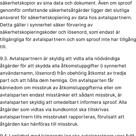
säkerhetskopior av sina data och dokument. Även om sproof
genomför omfattande säkerhetsåtgärder ligger det slutliga
ansvaret för säkerhetskopiering av data hos avtalspartnern.
Detta gäller i synnerhet säker förvaring av
säkerhetskopieringskoder och lösenord, som endast är
tillgängliga för avtalspartnern och som sproof inte har tillgång
till.
9.3. Avtalspartnern är skyldig att vidta alla nödvändiga
åtgärder för att skydda alla åtkomstuppgifter (i synnerhet
användarnamn, lösenord) från obehörig åtkomst av tredje
part och att hålla dem hemliga. Om avtalsparten får
kännedom om missbruk av åtkomstuppgifterna eller om
avtalsparten endast misstänker ett sådant missbruk, är
avtalsparten skyldig att omedelbart informera sproof. Alla
åtgärder som vidtas via kundkontot ska tillskrivas
avtalspartnern tills missbruket rapporteras, förutsatt att
åtgärden kan hänföras till missbruk.
9.4. I enlighet med tvingande lag ska avtalspartnern vara fullt