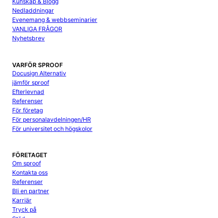
Kunskap & Blogg
Nedladdningar
Evenemang & webbseminarier
VANLIGA FRÅGOR
Nyhetsbrev
VARFÖR SPROOF
Docusign Alternativ
jämför sproof
Efterlevnad
Referenser
För företag
För personalavdelningen/HR
För universitet och högskolor
FÖRETAGET
Om sproof
Kontakta oss
Referenser
Bli en partner
Karriär
Tryck på