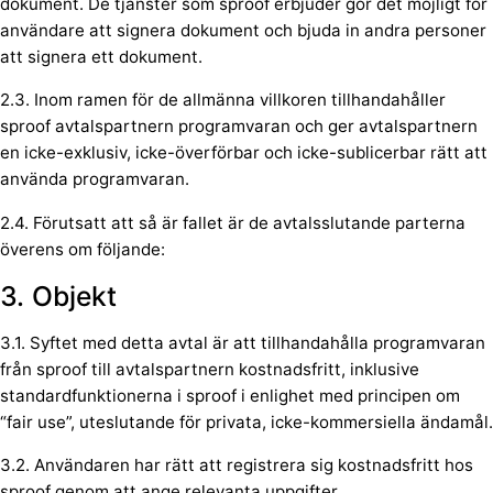
dokument. De tjänster som sproof erbjuder gör det möjligt för
användare att signera dokument och bjuda in andra personer
att signera ett dokument.
2.3. Inom ramen för de allmänna villkoren tillhandahåller
sproof avtalspartnern programvaran och ger avtalspartnern
en icke-exklusiv, icke-överförbar och icke-sublicerbar rätt att
använda programvaran.
2.4. Förutsatt att så är fallet är de avtalsslutande parterna
överens om följande:
3. Objekt
3.1. Syftet med detta avtal är att tillhandahålla programvaran
från sproof till avtalspartnern kostnadsfritt, inklusive
standardfunktionerna i sproof i enlighet med principen om
“fair use”, uteslutande för privata, icke-kommersiella ändamål.
3.2. Användaren har rätt att registrera sig kostnadsfritt hos
sproof genom att ange relevanta uppgifter.