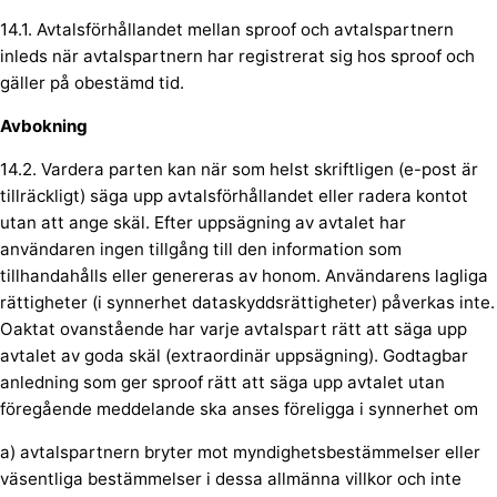
14.1. Avtalsförhållandet mellan sproof och avtalspartnern
inleds när avtalspartnern har registrerat sig hos sproof och
gäller på obestämd tid.
Avbokning
14.2. Vardera parten kan när som helst skriftligen (e-post är
tillräckligt) säga upp avtalsförhållandet eller radera kontot
utan att ange skäl. Efter uppsägning av avtalet har
användaren ingen tillgång till den information som
tillhandahålls eller genereras av honom. Användarens lagliga
rättigheter (i synnerhet dataskyddsrättigheter) påverkas inte.
Oaktat ovanstående har varje avtalspart rätt att säga upp
avtalet av goda skäl (extraordinär uppsägning). Godtagbar
anledning som ger sproof rätt att säga upp avtalet utan
föregående meddelande ska anses föreligga i synnerhet om
a) avtalspartnern bryter mot myndighetsbestämmelser eller
väsentliga bestämmelser i dessa allmänna villkor och inte