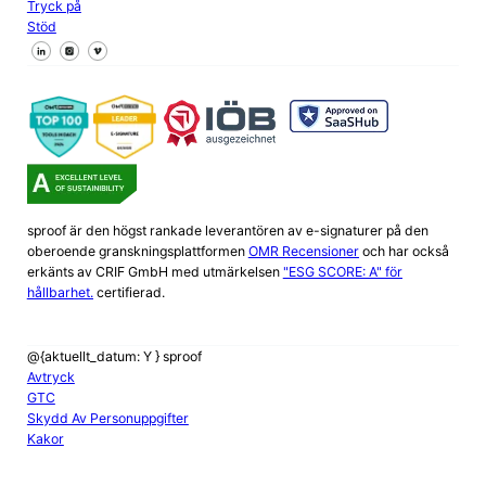
Tryck på
Stöd
Följ oss på Facebook
Följ oss på X
Följ oss på LinkedIn
sproof är den högst rankade leverantören av e-signaturer på den
oberoende granskningsplattformen
OMR Recensioner
och har också
erkänts av CRIF GmbH med utmärkelsen
"ESG SCORE: A" för
hållbarhet.
certifierad.
@{aktuellt_datum: Y } sproof
Avtryck
GTC
Skydd Av Personuppgifter
Kakor