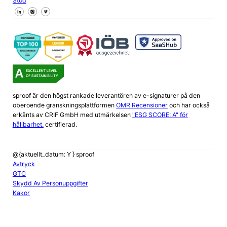
Stöd
Följ oss på Facebook
Följ oss på X
Följ oss på LinkedIn
sproof är den högst rankade leverantören av e-signaturer på den
oberoende granskningsplattformen
OMR Recensioner
och har också
erkänts av CRIF GmbH med utmärkelsen
"ESG SCORE: A" för
hållbarhet.
certifierad.
@{aktuellt_datum: Y } sproof
Avtryck
GTC
Skydd Av Personuppgifter
Kakor