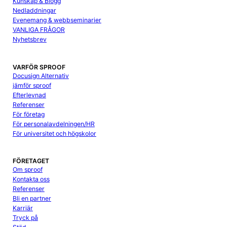
Kunskap & Blogg
Nedladdningar
Evenemang & webbseminarier
VANLIGA FRÅGOR
Nyhetsbrev
VARFÖR SPROOF
Docusign Alternativ
jämför sproof
Efterlevnad
Referenser
För företag
För personalavdelningen/HR
För universitet och högskolor
FÖRETAGET
Om sproof
Kontakta oss
Referenser
Bli en partner
Karriär
Tryck på