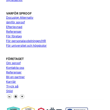
VARFÖR SPROOF
Docusign Alternativ
jämför sproof
Efterlevnad
Referenser
För företag
För personalavdelningen/HR
För universitet och högskolor
FÖRETAGET
Om sproof
Kontakta oss
Referenser
Bli en partner
Karriär
Tryck på
Stöd
Följ oss på Facebook
Följ oss på X
Följ oss på LinkedIn