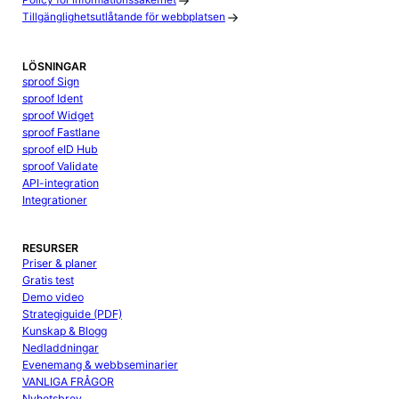
Policy för informationssäkerhet
Tillgänglighetsutlåtande för webbplatsen
LÖSNINGAR
sproof Sign
sproof Ident
sproof Widget
sproof Fastlane
sproof eID Hub
sproof Validate
API-integration
Integrationer
RESURSER
Priser & planer
Gratis test
Demo video
Strategiguide (PDF)
Kunskap & Blogg
Nedladdningar
Evenemang & webbseminarier
VANLIGA FRÅGOR
Nyhetsbrev