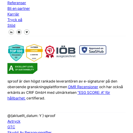
Referenser
Bli en partner
Karriär
Tryck på
Stöd
Följ oss på Facebook
Följ oss på X
Följ oss på LinkedIn
sproof är den högst rankade leverantören av e-signaturer på den
oberoende granskningsplattformen
OMR Recensioner
och har också
erkänts av CRIF GmbH med utmärkelsen
"ESG SCORE: A" för
hållbarhet.
certifierad.
@{aktuellt_datum: Y } sproof
Avtryck
GTC
Skydd Av Personuppgifter