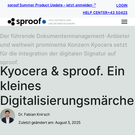
sproof Summer Product Update – jetzt anmelden
LOGIN
HELP CENTER
+43 50423
Der führende Dokumentenmanagement-Anbieter
und weltweit prominente Konzern Kyocera setzt
für die Integration der digitalen Signatur auf
sproof.
Kyocera & sproof. Ein
kleines
Digitalisierungsmärche
Dr. Fabian Knirsch
Zuletzt geändert am: August 5, 2025