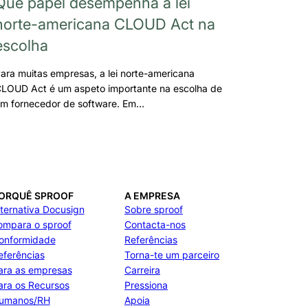
Que papel desempenha a lei
norte-americana CLOUD Act na
escolha
ara muitas empresas, a lei norte-americana
LOUD Act é um aspeto importante na escolha de
m fornecedor de software. Em…
ORQUÊ SPROOF
A EMPRESA
lternativa Docusign
Sobre sproof
ompara o sproof
Contacta-nos
onformidade
Referências
eferências
Torna-te um parceiro
ara as empresas
Carreira
ara os Recursos
Pressiona
umanos/RH
Apoia