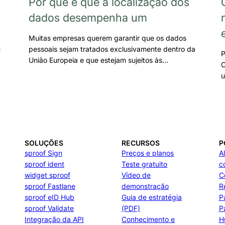
Por que é que a localização dos
dados desempenha um
Muitas empresas querem garantir que os dados
e
pessoais sejam tratados exclusivamente dentro da
P
União Europeia e que estejam sujeitos às…
C
u
SOLUÇÕES
RECURSOS
P
sproof Sign
Preços e planos
A
sproof ident
Teste gratuito
c
widget sproof
Vídeo de
C
sproof Fastlane
demonstração
R
sproof eID Hub
Guia de estratégia
P
sproof Validate
(PDF)
P
Integração da API
Conhecimento e
H