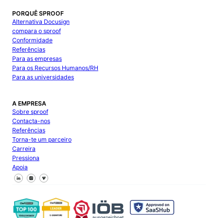
PORQUÊ SPROOF
Alternativa Docusign
compara o sproof
Conformidade
Referências
Para as empresas
Para os Recursos Humanos/RH
Para as universidades
A EMPRESA
Sobre sproof
Contacta-nos
Referências
Torna-te um parceiro
Carreira
Pressiona
Apoia
Segue-nos no Facebook
Segue-nos no X
Segue-nos no LinkedIn