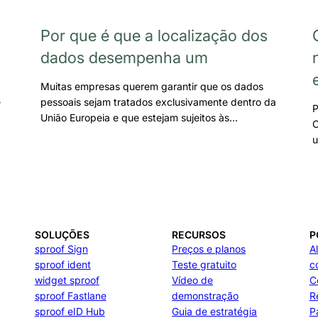
Por que é que a localização dos
dados desempenha um
Muitas empresas querem garantir que os dados
e
pessoais sejam tratados exclusivamente dentro da
P
União Europeia e que estejam sujeitos às…
C
u
SOLUÇÕES
RECURSOS
P
sproof Sign
Preços e planos
A
sproof ident
Teste gratuito
c
widget sproof
Vídeo de
C
sproof Fastlane
demonstração
R
sproof eID Hub
Guia de estratégia
P