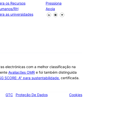
ara os Recursos
Pressiona
umanos/RH
Apoia
Segue-nos no Facebook
Segue-nos no X
Segue-nos no LinkedIn
ara as universidades
ras electrónicas com a melhor classificação na
dente
Avaliações OMR
e foi também distinguida
SG SCORE: A" para sustentabilidade.
certificada.
GTC
Proteção De Dados
Cookies