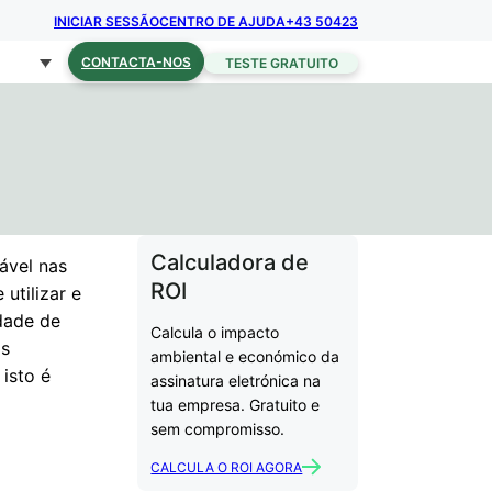
INICIAR SESSÃO
CENTRO DE AJUDA
+43 50423
CONTACTA-NOS
TESTE GRATUITO
Calculadora de
zável nas
ROI
utilizar e
dade de
Calcula o impacto
is
ambiental e económico da
 isto é
assinatura eletrónica na
tua empresa. Gratuito e
sem compromisso.
CALCULA O ROI AGORA