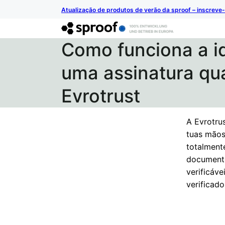
Atualização de produtos de verão da sproof – inscreve-
Como funciona a i
uma assinatura qu
Evrotrust
A Evrotrus
tuas mãos.
totalment
documento
verificáve
verificad