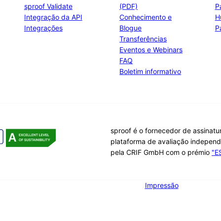
sproof Validate
(PDF)
P
Integração da API
Conhecimento e
H
Integrações
Blogue
P
Transferências
Eventos e Webinars
FAQ
Boletim informativo
sproof é o fornecedor de assinatu
plataforma de avaliação indepen
pela CRIF GmbH com o prémio
"E
Impressão