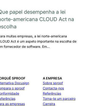
Que papel desempenha a lei
norte-americana CLOUD Act na
escolha
ara muitas empresas, a lei norte-americana
LOUD Act é um aspeto importante na escolha de
m fornecedor de software. Em…
ORQUÊ SPROOF
A EMPRESA
lternativa Docusign
Sobre sproof
ompara o sproof
Contacta-nos
onformidade
Referências
eferências
Torna-te um parceiro
ara as empresas
Carreira