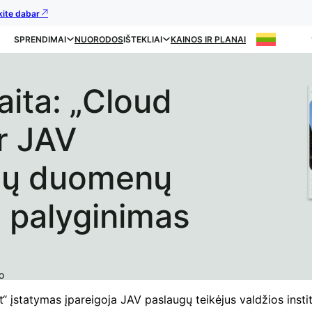
kite dabar
SPRENDIMAI
NUORODOS
IŠTEKLIAI
KAINOS IR PLANAI
aita: „Cloud
ir JAV
ėjų duomenų
 palyginimas
o
“ įstatymas įpareigoja JAV paslaugų teikėjus valdžios insti