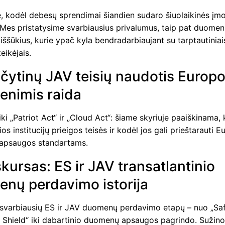
, kodėl debesų sprendimai šiandien sudaro šiuolaikinės įmo
 Mes pristatysime svarbiausius privalumus, taip pat duome
ššūkius, kurie ypač kyla bendradarbiaujant su tarptautinia
eikėjais.
nčytinų JAV teisių naudotis Europ
nimis raida
ki „Patriot Act“ ir „Cloud Act“: šiame skyriuje paaiškinama, 
os institucijų prieigos teisės ir kodėl jos gali prieštarauti 
apsaugos standartams.
skursas: ES ir JAV transatlantinio
nų perdavimo istorija
svarbiausių ES ir JAV duomenų perdavimo etapų – nuo „Sa
y Shield“ iki dabartinio duomenų apsaugos pagrindo. Sužino