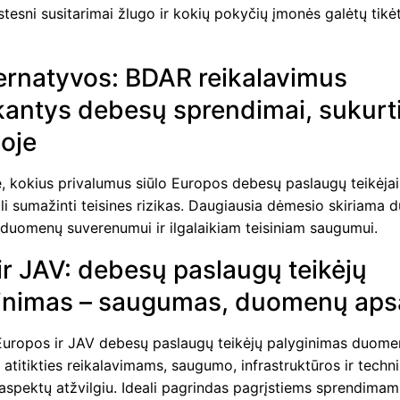
tesni susitarimai žlugo ir kokių pokyčių įmonės galėtų tikėt
ternatyvos: BDAR reikalavimus
nkantys debesų sprendimai, sukurt
oje
, kokius privalumus siūlo Europos debesų paslaugų teikėjai 
li sumažinti teisines rizikas. Daugiausia dėmesio skiriama
 duomenų suverenumui ir ilgalaikiam teisiniam saugumui.
 ir JAV: debesų paslaugų teikėjų
inimas – saugumas, duomenų ap
 Europos ir JAV debesų paslaugų teikėjų palyginimas duom
atitikties reikalavimams, saugumo, infrastruktūros ir techn
aspektų atžvilgiu. Ideali pagrindas pagrįstiems sprendimam