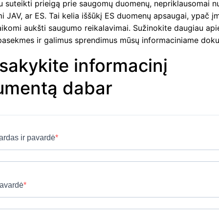
u suteikti prieigą prie saugomų duomenų, nepriklausomai nu
mi JAV, ar ES. Tai kelia iššūkį ES duomenų apsaugai, ypač 
aikomi aukšti saugumo reikalavimai. Sužinokite daugiau api
pasekmes ir galimus sprendimus mūsų informaciniame dok
sakykite informacinį
umentą dabar
ardas ir pavardė
avardė