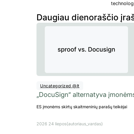
technologi
Daugiau dienoraščio įra
Uncategorized @lt
„DocuSign“ alternatyva įmonėm
ES įmonėms skirtų skaitmeninių parašų teikėjai
2026 24 liepos
{autoriaus_vardas}