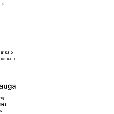
is
i
ir kaip
 duomenų
sauga
enų
inės
s