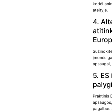
kodėl anks
ateityje.
4. Al
atiti
Europ
Sužinokite
įmonės ga
apsaugai,
5. ES
palyg
Praktinis
apsaugos, 
pagalbos 