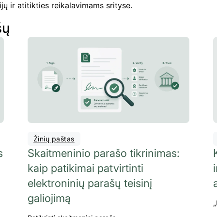
jų ir atitikties reikalavimams srityse.
šų
Žinių paštas
s
Skaitmeninio parašo tikrinimas:
kaip patikimai patvirtinti
elektroninių parašų teisinį
galiojimą
„