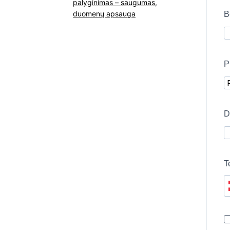
palyginimas – saugumas,
duomenų apsauga
B
P
D
T