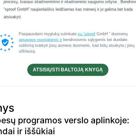
procesų,
tvaraus skaitmeninimo ir
skaitmeninio saugumo
srityse
.
Bendrov
“sproof GmbH” naujienlaiškis leidžiamas kas mėnesį ir jo galima bet kada
atsisakyti.
Paspausdami mygtuką sutinkate
su “sproof
GmbH ” duomenų
apsaugos nuostatomis ir
bendrosiomis sąlygomis bei duodate
sutikimą tvarkyti jūsų asmens duomenis, kad būtų atsakyta į jūsų
užklausą.
ATSISIŲSTI BALTOJĄ KNYGĄ
nys
besų programos verslo aplinkoje:
dai ir iššūkiai