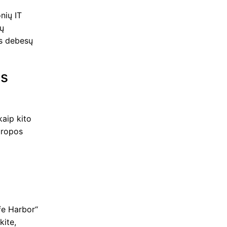
nių IT
nų
is debesų
os
kaip kito
Europos
fe Harbor“
kite,