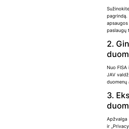
Sužinokite
pagrindą.
apsaugos i
paslaugų t
2. Gi
duome
Nuo FISA i
JAV valdži
duomenų 
3. Ek
duome
Apžvalga 
ir „Privac