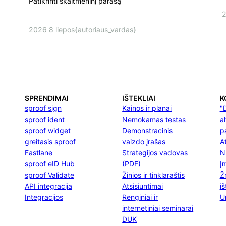
Patikrinti skaitmeninį parašą
2
2026 8 liepos
{autoriaus_vardas}
SPRENDIMAI
IŠTEKLIAI
K
sproof sign
Kainos ir planai
"
sproof ident
Nemokamas testas
a
sproof widget
Demonstracinis
p
greitasis sproof
vaizdo įrašas
At
Fastlane
Strategijos vadovas
N
sproof eID Hub
(PDF)
Į
sproof Validate
Žinios ir tinklaraštis
Ž
API integracija
Atsisiuntimai
i
Integracijos
Renginiai ir
U
internetiniai seminarai
DUK