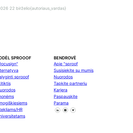
026 22 birželio
{autoriaus_vardas}
ODĖL SPROOOF
BENDROVĖ
Docusign"
Apie "sproof
lternatyva
Susisiekite su mumis
alyginti sprooof
Nuorodos
itiktis
Tapkite partneriu
uorodos
Karjera
monėms
Paspauskite
mogiškiesiems
Parama
Sekite mus "Facebook
Sekite mus X
Sekite mus "LinkedIn
štekliams/HR
niversitetams