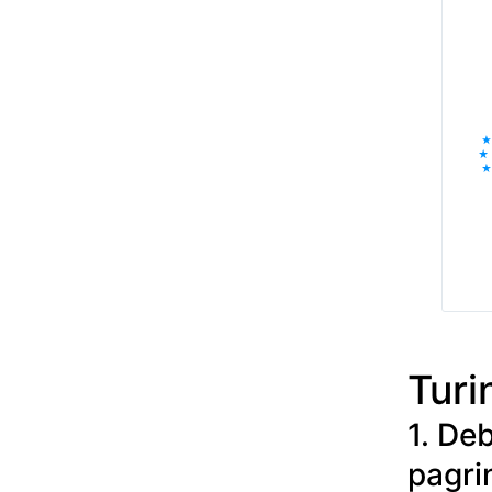
Turi
1. De
pagrin