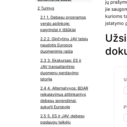
jų prašym
Turinys
jie saugo
kurioms t
1. Debesų programos
įstatymo 
verslo aplinkoje:
pagrindai ir iššūkiai
Užsi
2. Ginčytinų JAV teisių
naudotis Europos
dok
duomenimis raida
3. Ekskursas: ES ir
JAV transatlantinio
duomenų perdavimo
istorija
V
4. Alternatyvos: BDAR
reikalavimus atitinkantys
debesų sprendimai,
sukurti Europoje
P
5. ES ir JAV: debesų
paslaugų teikėjų