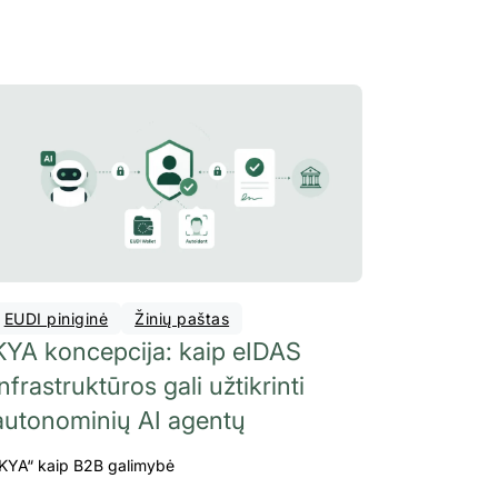
EUDI piniginė
Žinių paštas
KYA koncepcija: kaip eIDAS
infrastruktūros gali užtikrinti
autonominių AI agentų
KYA“ kaip B2B galimybė