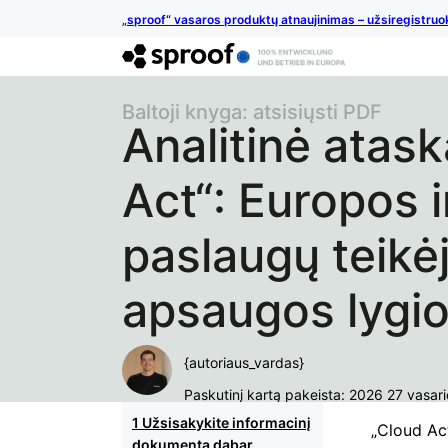
„sproof“ vasaros produktų atnaujinimas – užsiregistruo
Baltoji knyga: atsisiųsti PDF
Analitinė atask
Act“: Europos 
paslaugų teik
apsaugos lygio
{autoriaus_vardas}
Paskutinį kartą pakeista: 2026 27 vasari
Užsisakykite informacinį
„Cloud Act
dokumentą dabar