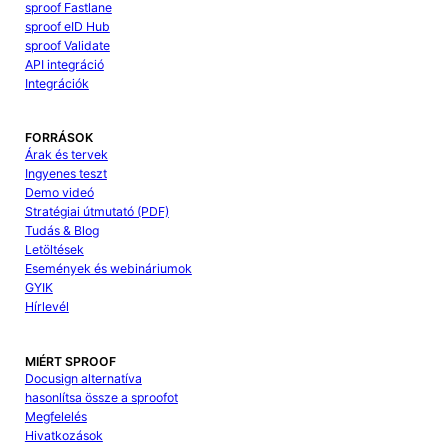
sproof Fastlane
sproof eID Hub
sproof Validate
API integráció
Integrációk
FORRÁSOK
Árak és tervek
Ingyenes teszt
Demo videó
Stratégiai útmutató (PDF)
Tudás & Blog
Letöltések
Események és webináriumok
GYIK
Hírlevél
MIÉRT SPROOF
Docusign alternatíva
hasonlítsa össze a sproofot
Megfelelés
Hivatkozások