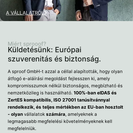
A VÁLLALATRÓL
Miért sprooof?
Küldetésünk: Európai
szuverenitás és biztonság.
A sproof GmbH-t azzal a céllal alapították, hogy olyan
átfogó e-aláírási megoldást fejlesszen ki, amely
kompromisszumok nélkül biztonságos, megbízható és
nemzetközileg is használható.
100%-ban eIDAS és
ZertES kompatibilis, ISO 27001 tanúsítvánnyal
rendelkezik, és teljes mértékben az EU-ban hosztolt
- olyan
vállalatok
számára
, amelyeknek a
legmagasabb megfelelési követelményeknek kell
megfelelniük.