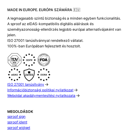
MADE IN EUROPE. EURÓPA SZÁMÁRA 🇪🇺
A legmagasabb szintű biztonság és a minden egyben funkcionalitás.
A sproof az eIDAS-kompatibilis digitális aláírások és
személyazonosság-ellenőrzés legjobb európai alternatívájaként van
jelen.
ISO 27001 tanúsítvánnyal rendelkező vállalat.
100%-ban Európában fejlesztett és hosztolt.
ISO 27001 tanúsítvány
Információbiztonsági politikai nyilatkozat
Weboldal akadálymentesítési nyilatkozata
MEGOLDÁSOK
sproof sign
sproof ident
sproof widget