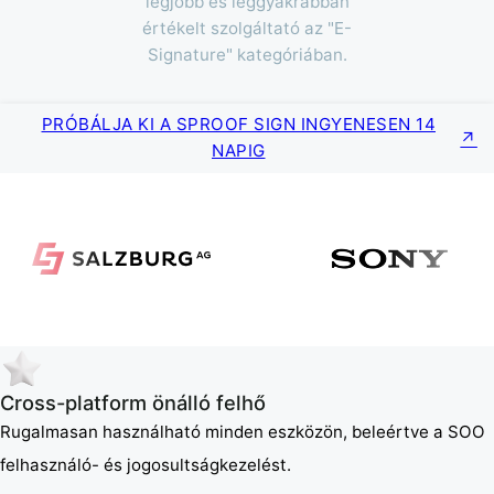
legjobb és leggyakrabban
értékelt szolgáltató az "E-
Signature" kategóriában.
PRÓBÁLJA KI A SPROOF SIGN INGYENESEN 14
NAPIG
Cross-platform önálló felhő
Rugalmasan használható minden eszközön, beleértve a SOO
felhasználó- és jogosultságkezelést.