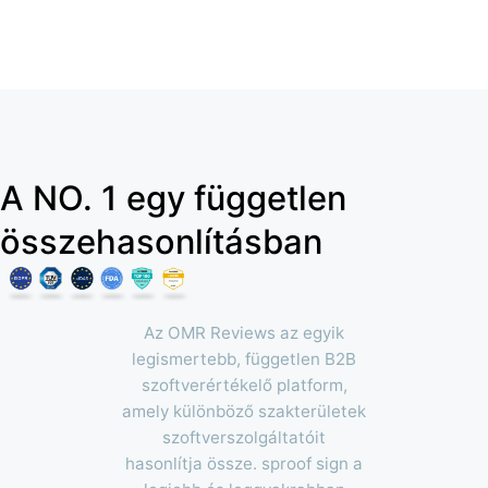
A NO. 1 egy független
összehasonlításban
Az OMR Reviews az egyik
legismertebb, független B2B
szoftverértékelő platform,
amely különböző szakterületek
szoftverszolgáltatóit
hasonlítja össze. sproof sign a