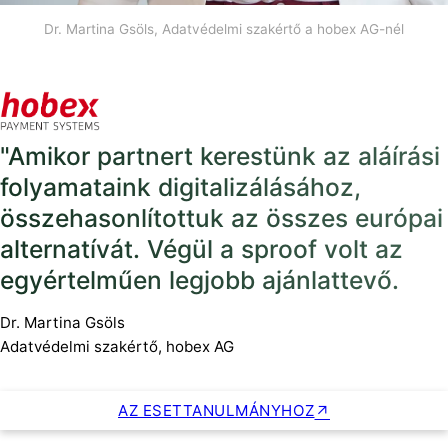
Dr. Martina Gsöls, Adatvédelmi szakértő a hobex AG-nél
"Amikor partnert kerestünk az aláírási
folyamataink digitalizálásához,
összehasonlítottuk az összes európai
alternatívát. Végül a sproof volt az
egyértelműen legjobb ajánlattevő.
Dr. Martina Gsöls
Adatvédelmi szakértő, hobex AG
AZ ESETTANULMÁNYHOZ