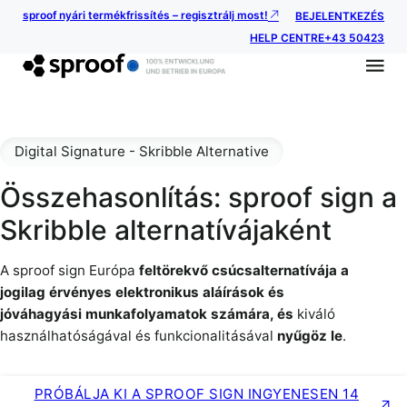
sproof nyári termékfrissítés – regisztrálj most!
BEJELENTKEZÉS
HELP CENTRE
+43 50423
Digital Signature - Skribble Alternative
Összehasonlítás: sproof sign a
Skribble alternatívájaként
A sproof sign Európa
feltörekvő csúcsalternatívája a
jogilag érvényes elektronikus aláírások és
jóváhagyási munkafolyamatok számára, és
kiváló
használhatóságával és funkcionalitásával
nyűgöz le
.
PRÓBÁLJA KI A SPROOF SIGN INGYENESEN 14