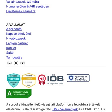
Vállalkozások számára
Humánerőforrás/HR esetében
Egyetemek számára
A VÁLLALAT
A sprooofól
Kapcsolatfelvétel
Hivatkozások
Legyen partner
Karrier
Sajtó
Támogatás
Kövessen minket a Facebookon
Kövessen minket az X-en
Kövessen minket a LinkedIn-en
A sproof a független felülvizsgálati platformon a legjobbra értékelt
elektronikus aláírási szolgáltató.
OMR Vélemények
és a CRIF GmbH is