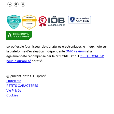
Suivez-nous sur Facebook
Suivez-nous sur X
Suivez-nous sur LinkedIn
sproof est le fournisseur de signatures électroniques le mieux noté sur
la plateforme d'évaluation indépendante
OMR Reviews
et a
également été récompensé par le prix CRIF GmbH.
"ESG SCORE : A"
pour la durabilité
certifié.
@{current_date : O } sproof
Empreinte
PETITS CARACTÈRES
Vie Privée
Cookies