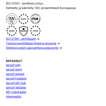
ISO 27001 -sertifioitu yritys.
Kehitetty ja isännöity 100-prosenttisesti Euroopassa.
ISO 27001 -sertifikaatti
Tietoturvapolitiikkaa koskeva lausuma
Verkkosivuston saavutettavuuslausunto
RATKAISUT
sproof sign
sproof ident
sproof widget
sproof Fastlane
sproof eID Hub
sproof Validate
API-integraatio
Integraatiot