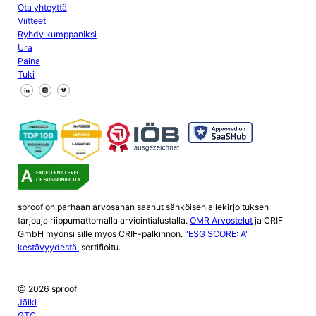
Ota yhteyttä
Viitteet
Ryhdy kumppaniksi
Ura
Paina
Tuki
Seuraa meitä Facebookissa
Seuraa meitä X
Seuraa meitä LinkedInissä
sproof on parhaan arvosanan saanut sähköisen allekirjoituksen
tarjoaja riippumattomalla arviointialustalla.
OMR Arvostelut
ja CRIF
GmbH myönsi sille myös CRIF-palkinnon.
"ESG SCORE: A"
kestävyydestä.
sertifioitu.
@ 2026 sproof
Jälki
GTC