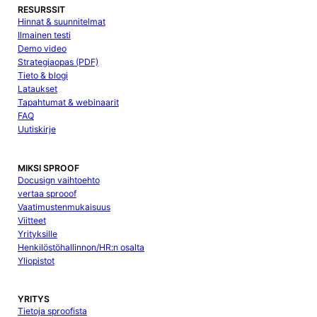
RESURSSIT
Hinnat & suunnitelmat
Ilmainen testi
Demo video
Strategiaopas (PDF)
Tieto & blogi
Lataukset
Tapahtumat & webinaarit
FAQ
Uutiskirje
MIKSI SPROOF
Docusign vaihtoehto
vertaa sprooof
Vaatimustenmukaisuus
Viitteet
Yrityksille
Henkilöstöhallinnon/HR:n osalta
Yliopistot
YRITYS
Tietoja sproofista