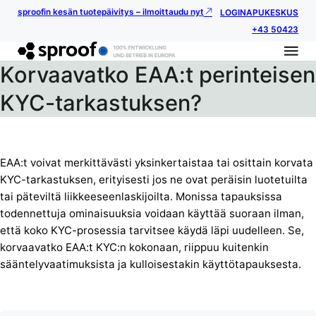
sproofin kesän tuotepäivitys – ilmoittaudu nyt
LOGIN
APUKESKUS
+43 50423
Korvaavatko EAA:t perinteisen
KYC-tarkastuksen?
EAA:t voivat merkittävästi yksinkertaistaa tai osittain korvata
KYC-tarkastuksen, erityisesti jos ne ovat peräisin luotetuilta
tai päteviltä liikkeeseenlaskijoilta. Monissa tapauksissa
todennettuja ominaisuuksia voidaan käyttää suoraan ilman,
että koko KYC-prosessia tarvitsee käydä läpi uudelleen. Se,
korvaavatko EAA:t KYC:n kokonaan, riippuu kuitenkin
sääntelyvaatimuksista ja kulloisestakin käyttötapauksesta.