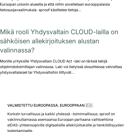
Euroopan unionin alueella ja että niihin sovelletaan eurooppalaisia
tietosuojavaatimuksia. sproof käsittelee tietoja…
Mikä rooli Yhdysvaltain CLOUD-lailla on
sähköisen allekirjoituksen alustan
valinnassa?
Monille yrityksille Yhdysvaltain CLOUD Act -laki on tärkeä tekijä
ohjelmistotoimittajan valinnassa. Laki voi tietyissä olosuhteissa velvoittaa
yhdysvaltalaiset tai Yhdysvaltoihin liittyvät…
VALMISTETTU EUROOPASSA. EUROOPPAAN 🇪🇺
Korkein turvallisuus ja kaikki yhdessä -toiminnallisuus. sproof on
vakiinnuttamassa asemaansa Euroopan parhaana vaihtoehtona
eIDAS-yhteensopiville digitaalisille allekirjoituksille ja henkilöllisyyden
todentamiselle.