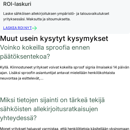
ROI-laskuri
Laske sähköisen allekirjoituksen ympäristö- ja talousvaikutukset
yrityksessäsi. Maksutta ja sitoumuksetta.
LASKEA ROI NYT
Muut usein kysytyt kysymykset
Voinko kokeilla sproofia ennen
päätöksentekoa?
Kyllä. Kiinnostuneet yritykset voivat kokeilla sproof signia ilmaiseksi 14 päivän
ajan. Lisäksi sproofin asiantuntijat antavat mielellään henkilökohtaista
neuvontaa ja esittelevät,…
Miksi tietojen sijainti on tärkeä tekijä
sähköisten allekirjoitusratkaisujen
yhteydessä?
Monet yritykset haluavat varmistaa, että henkilötietoja käsitellään yksinomaan