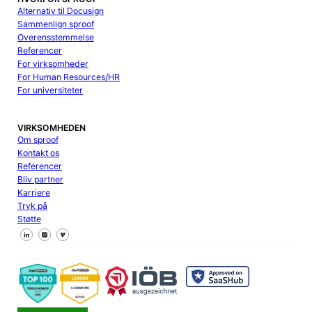
Alternativ til Docusign
Sammenlign sproof
Overensstemmelse
Referencer
For virksomheder
For Human Resources/HR
For universiteter
VIRKSOMHEDEN
Om sproof
Kontakt os
Referencer
Bliv partner
Karriere
Tryk på
Støtte
Følg os på Facebook
Følg os på X
Følg os på LinkedIn