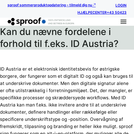
sproof sommerproduktopdatering – tilmeld dig nu
LOGIN
HJÆLPECENTER
+43 50423
Kan du nævne fordelene i
forhold til f.eks. ID Austria?
ID Austria er et elektronisk identitetsbevis for østrigske
borgere, der fungerer som et digitalt ID og også kan bruges til
at underskrive dokumenter. Men den digitale signatur alene
er ofte utilstrækkelig i forretningsmiljøet. Det, der mangler, er
specifikke processer og skræddersyede workflows. Med ID
Austria kan man f.eks. ikke invitere andre til at underskrive
dokumenter, definere handlinger eller rækkefølge eller
specificere underskriftstype og -position. Overvågning af
fremskridt, tilpasning og branding er heller ikke muligt. sproof
sign fungerer som en alt-i-en-platform, der muliggør alle de