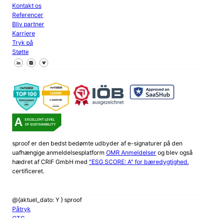
Kontakt os
Referencer
Bliv partner
Karriere
Tryk på
Støtte
Følg os på Facebook
Følg os på X
Følg os på LinkedIn
sproof er den bedst bedømte udbyder af e-signaturer på den
uafhængige anmeldelsesplatform
OMR Anmeldelser
og blev også
hædret af CRIF GmbH med
"ESG SCORE: A" for bæredygtighed.
certificeret.
@{aktuel_dato: Y } sproof
Påtryk