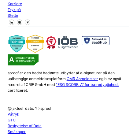
Karriere
Tryk på
Støtte
Følg os på Facebook
Følg os på X
Følg os på LinkedIn
sproof er den bedst bedømte udbyder af e-signaturer på den
uafhængige anmeldelsesplatform
OMR Anmeldelser
og blev også
hædret af CRIF GmbH med
"ESG SCORE: A" for bæredygtighed.
certificeret.
@{aktuel_dato: Y } sproof
Påtryk
GTC
Beskyttelse Af Data
Småkager