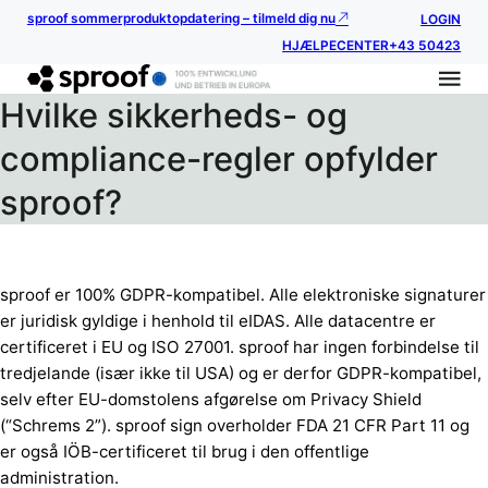
sproof sommerproduktopdatering – tilmeld dig nu
LOGIN
HJÆLPECENTER
+43 50423
Hvilke sikkerheds- og
compliance-regler opfylder
sproof?
sproof er 100% GDPR-kompatibel. Alle elektroniske signaturer
er juridisk gyldige i henhold til eIDAS. Alle datacentre er
certificeret i EU og ISO 27001. sproof har ingen forbindelse til
tredjelande (især ikke til USA) og er derfor GDPR-kompatibel,
selv efter EU-domstolens afgørelse om Privacy Shield
(“Schrems 2”). sproof sign overholder FDA 21 CFR Part 11 og
er også IÖB-certificeret til brug i den offentlige
administration.