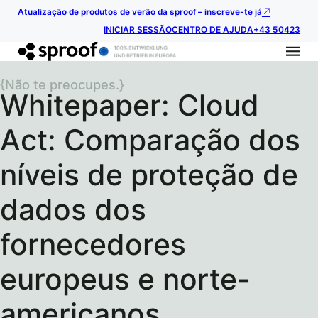
Atualização de produtos de verão da sproof – inscreve-te já
INICIAR SESSÃO
CENTRO DE AJUDA
+43 50423
{Não te preocupes.}
Whitepaper: Cloud
Act: Comparação dos
níveis de proteção de
dados dos
fornecedores
europeus e norte-
americanos