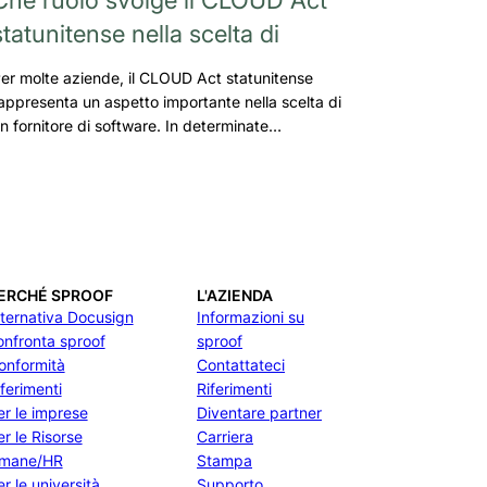
statunitense nella scelta di
er molte aziende, il CLOUD Act statunitense
appresenta un aspetto importante nella scelta di
n fornitore di software. In determinate…
ERCHÉ SPROOF
L'AZIENDA
lternativa Docusign
Informazioni su
onfronta sproof
sproof
onformità
Contattateci
iferimenti
Riferimenti
er le imprese
Diventare partner
er le Risorse
Carriera
mane/HR
Stampa
r le università
Supporto