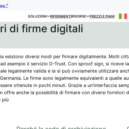
ora
SOLUZIONI
RIFERIMENTI
RISORSE
PREZZI E PIANI
i di firme digitali
a esistono diversi modi per firmare digitalmente. Molti citt
 ad esempio il servizio D-Trust. Con sproof sign, si riceve l
tale legalmente valida e la si può ovviamente utilizzare anc
 Germania. Le firme sono legalmente equivalenti a quelle a
sere ottenute in pochi minuti. Grazie a un’interfaccia semp
n offre anche la possibilità di firmare con diversi fornitori 
 più
Perché la sede di archiviazione