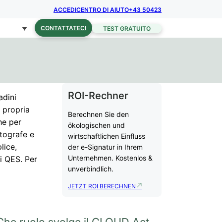
ACCEDI
CENTRO DI AIUTO
+43 50423
CONTATTATECI
TEST GRATUITO
ROI-Rechner
adini
a propria
Berechnen Sie den
he per
ökologischen und
utografe e
wirtschaftlichen Einfluss
lice,
der e-Signatur in Ihrem
Unternehmen. Kostenlos &
di QES. Per
unverbindlich.
JETZT ROI BERECHNEN
Che ruolo svolge il CLOUD Act