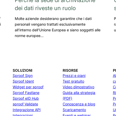
dei dati riveste un ruolo
f
Molte aziende desiderano garantire che i dati
P
i
personali vengano trattati esclusivamente
r
all’interno dell’Unione Europea e siano soggetti alle
u
norme europee…
SOLUZIONI
RISORSE
P
Sproof Sign
Prezzi e piani
A
Sproof Ident
Test gratuito
c
Widget per sproof
Video dimostrativo
C
Sproof Fastlane
Guida alla strategia
R
Sproof eID Hub
(PDF)
P
sproof Validate
Conoscenza e blog
P
Integrazione API
Scaricamento
U
Integrazioni
Eventi e webinar
Pe