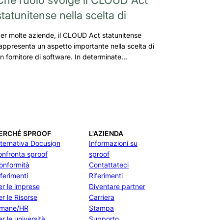
statunitense nella scelta di
er molte aziende, il CLOUD Act statunitense
appresenta un aspetto importante nella scelta di
n fornitore di software. In determinate…
ERCHÉ SPROOF
L'AZIENDA
lternativa Docusign
Informazioni su
onfronta sproof
sproof
onformità
Contattateci
iferimenti
Riferimenti
er le imprese
Diventare partner
er le Risorse
Carriera
mane/HR
Stampa
r le università
Supporto