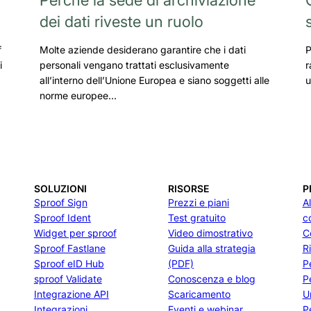
dei dati riveste un ruolo
f
Molte aziende desiderano garantire che i dati
P
i
personali vengano trattati esclusivamente
r
all’interno dell’Unione Europea e siano soggetti alle
u
norme europee…
SOLUZIONI
RISORSE
P
Sproof Sign
Prezzi e piani
A
Sproof Ident
Test gratuito
c
Widget per sproof
Video dimostrativo
C
Sproof Fastlane
Guida alla strategia
R
Sproof eID Hub
(PDF)
P
sproof Validate
Conoscenza e blog
P
Integrazione API
Scaricamento
U
Integrazioni
Eventi e webinar
Pe