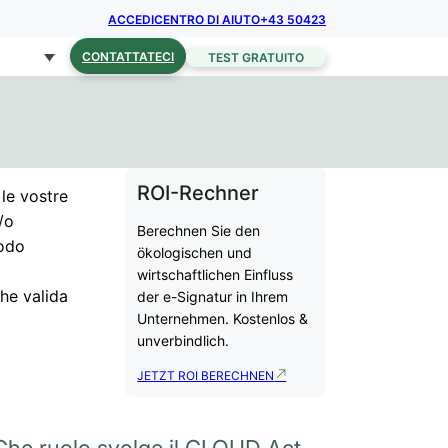
ACCEDI
CENTRO DI AIUTO
+43 50423
CONTATTATECI
TEST GRATUITO
ROI-Rechner
le vostre
/o
Berechnen Sie den
modo
ökologischen und
wirtschaftlichen Einfluss
che valida
der e-Signatur in Ihrem
Unternehmen. Kostenlos &
unverbindlich.
JETZT ROI BERECHNEN
Che ruolo svolge il CLOUD Act