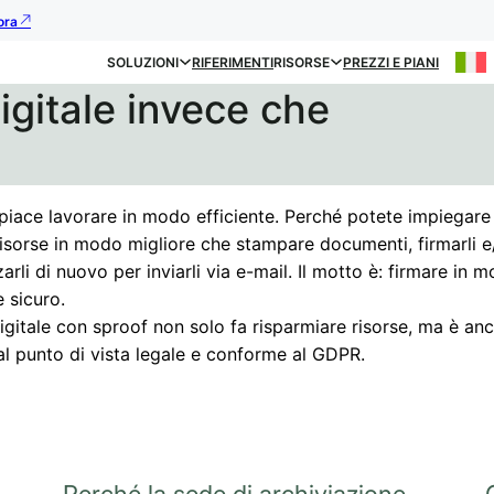
ora
SOLUZIONI
RIFERIMENTI
RISORSE
PREZZI E PIANI
igitale invece che
piace lavorare in modo efficiente. Perché potete impiegare 
risorse in modo migliore che stampare documenti, firmarli e
arli di nuovo per inviarli via e-mail. Il motto è: firmare in 
 sicuro.
igitale con sproof non solo fa risparmiare risorse, ma è an
al punto di vista legale e conforme al GDPR.
Perché la sede di archiviazione