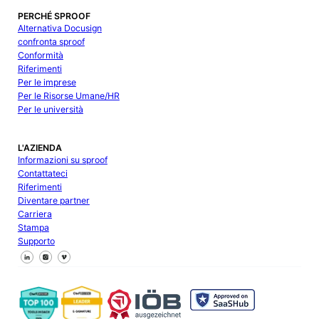
PERCHÉ SPROOF
Alternativa Docusign
confronta sproof
Conformità
Riferimenti
Per le imprese
Per le Risorse Umane/HR
Per le università
L'AZIENDA
Informazioni su sproof
Contattateci
Riferimenti
Diventare partner
Carriera
Stampa
Supporto
Seguici su Facebook
Seguici su X
Seguici su LinkedIn