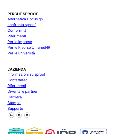
PERCHÉ SPROOF
Alternativa Docusign
confronta sproof
Conformità
Riferimenti
Per le imprese
Per le Risorse Umane/HR
Per le università
L'AZIENDA
Informazioni su sproof
Contattateci
Riferimenti
Diventare partner
Carriera
Stampa
Supporto
Seguici su Facebook
Seguici su X
Seguici su LinkedIn