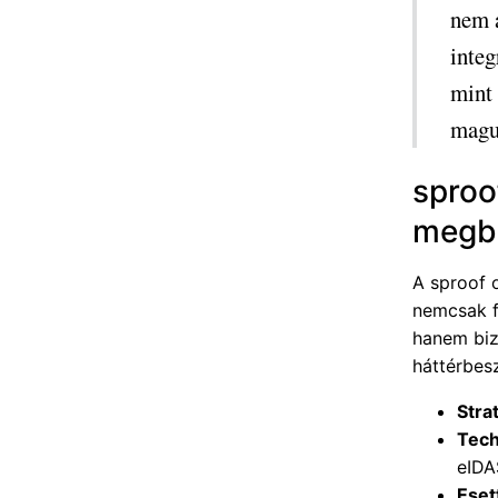
nem a
integ
mint 
magun
sproo
megbí
A sproof 
nemcsak f
hanem bizt
háttérbes
Stra
Tech
eIDA
Eset