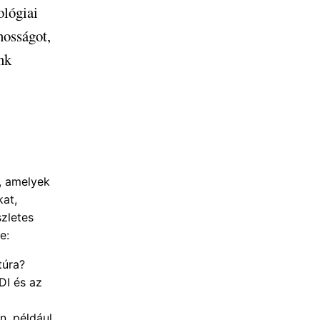
ológiai
nosságot,
nk
, amelyek
kat,
szletes
e:
túra?
I és az
n, például