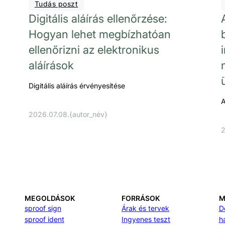
Tudás poszt
Digitális aláírás ellenőrzése:
Hogyan lehet megbízhatóan
ellenőrizni az elektronikus
aláírások
Digitális aláírás érvényesítése
A
2026.07.08.
{autor_név}
2
MEGOLDÁSOK
FORRÁSOK
M
sproof sign
Árak és tervek
D
sproof ident
Ingyenes teszt
h