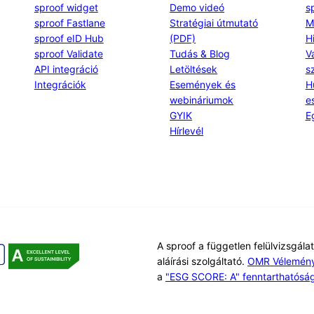
sproof widget
Demo videó
s
sproof Fastlane
Stratégiai útmutató
M
sproof eID Hub
(PDF)
H
sproof Validate
Tudás & Blog
V
API integráció
Letöltések
s
Integrációk
Események és
H
webináriumok
e
GYIK
E
Hírlevél
A sproof a független felülvizsgálat
aláírási szolgáltató.
OMR Vélemén
a
"ESG SCORE: A" fenntarthatósági