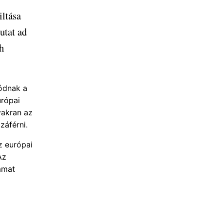
iltása
utat ad
h
lódnak a
urópai
yakran az
záférni.
z európai
Az
yamat