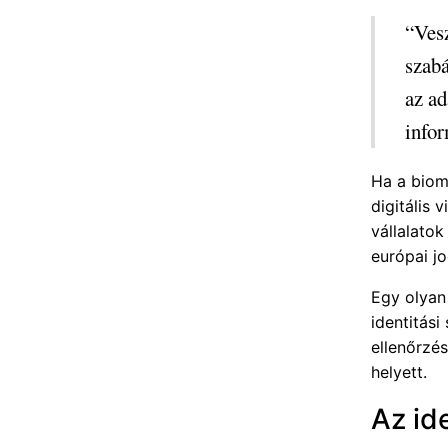
“Vesz
szabá
az ad
infor
Ha a biom
digitális 
vállalato
európai j
Egy olyan 
identitási
ellenőrzé
helyett.
Az id