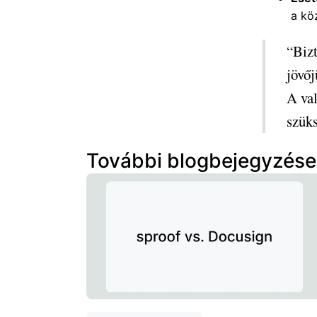
a kö
“Bizt
jövőj
A val
szüks
További blogbejegyzés