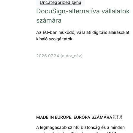
Uncategorized @hu
DocuSign-alternatíva vállalatok
számára
Az EU-ban működő, vállalati digitális aláírásokat
kínáló szolgáltatók
2026.07.24.
{autor_név}
MADE IN EUROPE. EURÓPA SZÁMÁRA 🇪🇺
A legmagasabb szintű biztonság és a minden