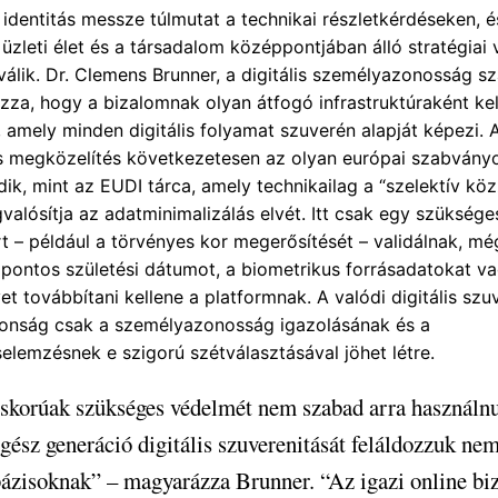
s identitás messze túlmutat a technikai részletkérdéseken, 
üzleti élet és a társadalom középpontjában álló stratégiai 
válik. Dr. Clemens Brunner, a digitális személyazonosság s
zza, hogy a bizalomnak olyan átfogó infrastruktúraként kel
 amely minden digitális folyamat szuverén alapját képezi. 
s megközelítés következetesen az olyan európai szabvány
k, mint az EUDI tárca, amely technikailag a “szelektív köz
alósítja az adatminimalizálás elvét. Itt csak egy szüksége
t – például a törvényes kor megerősítését – validálnak, mé
a pontos születési dátumot, a biometrikus forrásadatokat v
et továbbítani kellene a platformnak. A valódi digitális szu
tonság csak a személyazonosság igazolásának és a
elemzésnek e szigorú szétválasztásával jöhet létre.
iskorúak szükséges védelmét nem szabad arra használn
gész generáció digitális szuverenitását feláldozzuk ne
ázisoknak” – magyarázza Brunner. “Az igazi online bi