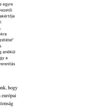
és egyre
vezetői
zakértője
l
A
okra
zététel”
s
g anélkül
agy a
verenitás
unk, hogy
m európai
ztonság