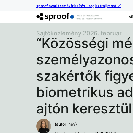
sproof nyári termékfrissítés – regisztrálj most!
M
Sajtóközlemény 2026. február
“Közösségi méd
személyazonos
szakértők figy
biometrikus a
ajtón keresztül
{autor_név}