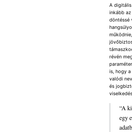
A digitáli
inkább az 
döntéssé 
hangsúlyo
működnie,
jövőbizto
támaszkodi
révén megv
paraméter
is, hogy 
valódi nev
és jogbiz
viselkedés
“A k
egy e
adatb