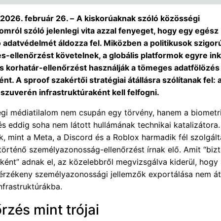
 2026. február 26. –
A kiskorúaknak szóló közösségi
lomról szóló jelenlegi vita azzal fenyeget, hogy egy egész
 adatvédelmét áldozza fel. Miközben a politikusok szigor
s-ellenőrzést követelnek, a globális platformok egyre in
 korhatár-ellenőrzést használják a tömeges adatfölözés
t. A sproof szakértői stratégiai átállásra szólítanak fel: a 
 szuverén infrastruktúraként kell felfogni.
gi médiatilalom nem csupán egy törvény, hanem a biometr
és eddig soha nem látott hullámának technikai katalizátora.
k, mint a Meta, a Discord és a Roblox harmadik fél szolgál
 történő személyazonosság-ellenőrzést írnak elő. Amit “biz
sként” adnak el, az közelebbről megvizsgálva kiderül, hogy
 érzékeny személyazonossági jellemzők exportálása nem át
nfrastruktúrákba.
rzés mint trójai