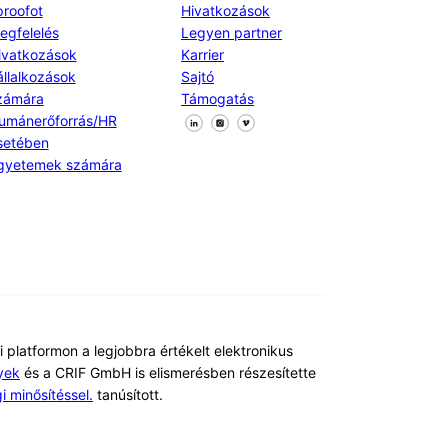
proofot
Hivatkozások
egfelelés
Legyen partner
ivatkozások
Karrier
állalkozások
Sajtó
zámára
Támogatás
Kövessen minket a Facebookon
Kövessen minket az X-en
Kövessen minket a LinkedIn
umánerőforrás/HR
setében
gyetemek számára
i platformon a legjobbra értékelt elektronikus
yek
és a CRIF GmbH is elismerésben részesítette
 minősítéssel.
tanúsított.