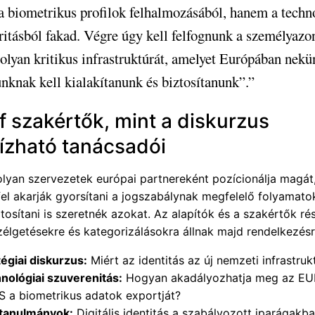
 biometrikus profilok felhalmozásából, hanem a techn
ritásból fakad. Végre úgy kell felfognunk a személyazo
olyan kritikus infrastruktúrát, amelyet Európában nekü
knak kell kialakítanunk és biztosítanunk”.”
f szakértők, mint a diskurzus
zható tanácsadói
olyan szervezetek európai partnereként pozícionálja magát
el akarják gyorsítani a jogszabálynak megfelelő folyamato
osítani is szeretnék azokat. Az alapítók és a szakértők ré
zélgetésekre és kategorizálásokra állnak majd rendelkezésr
tégiai diskurzus:
Miért az identitás az új nemzeti infrastruk
nológiai szuverenitás:
Hogyan akadályozhatja meg az EUD
S a biometrikus adatok exportját?
tanulmányok:
Digitális identitás a szabályozott iparágakba