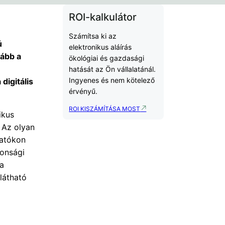
ROI-kalkulátor
Számítsa ki az
ú
elektronikus aláírás
kább a
ökológiai és gazdasági
hatását az Ön vállalatánál.
Ingyenes és nem kötelező
digitális
érvényű.
ROI KISZÁMÍTÁSA MOST
ikus
 Az olyan
tatókon
tonsági
 a
látható