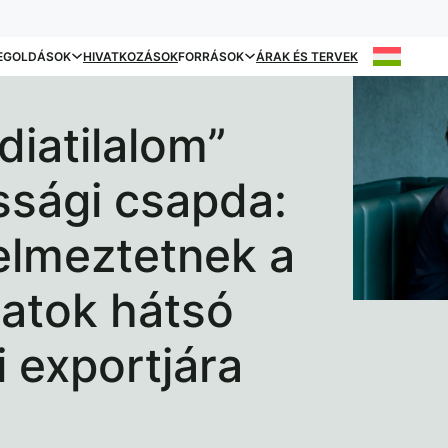
EGOLDÁSOK
HIVATKOZÁSOK
FORRÁSOK
ÁRAK ÉS TERVEK
iatilalom”
sági csapda:
elmeztetnek a
datok hátsó
i exportjára