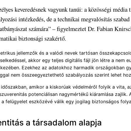
élyes keveredésnek vagyunk tanúi: a közösségi média t
lyozási intézkedés, de a technikai megvalósítás szabad 
atbányászat számára” – figyelmeztet Dr. Fabian Knirsc
matikai biztonsági szakértő.
etrikus jellemzők és a valódi nevek tartósan összekapcso
viselkedéssel, akkor egy teljes digitális fájl jön létre a nem e
k kezében. Ezekhez az adatokhoz harmadik országokban g
oggal nem összeegyeztethető szabályozás szerint lehet hoz
időszakban, amikor a kiskorúak védelméről folyik a vita, a
 szuverenitás potenciálisan nagymértékű kiáramlása zajlik. 
s a felügyelet eszközévé válik egy jogilag biztonságos fol
entitás a társadalom alapja