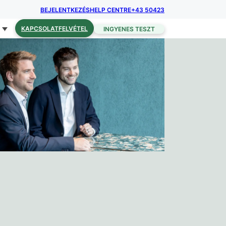
BEJELENTKEZÉS
HELP CENTRE
+43 50423
KAPCSOLATFELVÉTEL
INGYENES TESZT