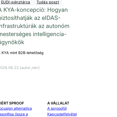
EUDI-pénztárca
Tudás poszt
A KYA-koncepció: Hogyan
biztosíthatják az eIDAS-
infrastruktúrák az autonóm
mesterséges intelligencia-
ügynökök
 KYA mint B2B-lehetőség
026.06.22.
{autor_név}
IÉRT SPROOF
A VÁLLALAT
ocusign alternatíva
A sprooofól
asonlítsa össze a
Kapcsolatfelvétel