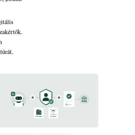
itális
zakértők.
n
túrát.