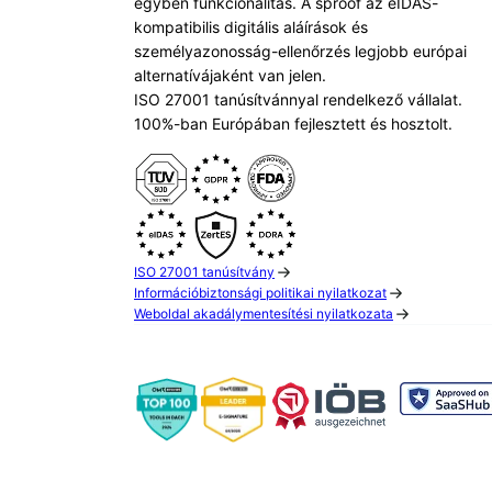
egyben funkcionalitás. A sproof az eIDAS-
kompatibilis digitális aláírások és
személyazonosság-ellenőrzés legjobb európai
alternatívájaként van jelen.
ISO 27001 tanúsítvánnyal rendelkező vállalat.
100%-ban Európában fejlesztett és hosztolt.
ISO 27001 tanúsítvány
Információbiztonsági politikai nyilatkozat
Weboldal akadálymentesítési nyilatkozata