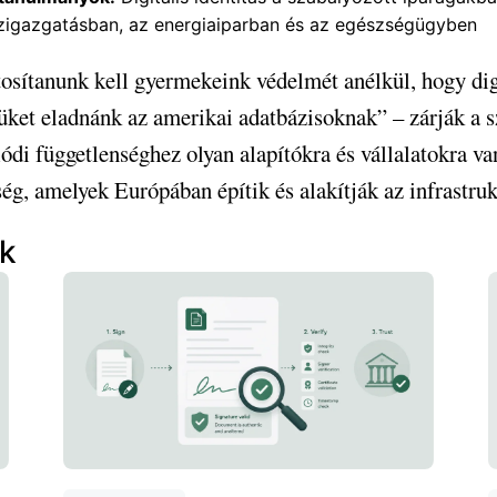
zigazgatásban, az energiaiparban és az egészségügyben
osítanunk kell gyermekeink védelmét anélkül, hogy dig
üket eladnánk az amerikai adatbázisoknak” – zárják a s
ódi függetlenséghez olyan alapítókra és vállalatokra va
ég, amelyek Európában építik és alakítják az infrastruk
ek