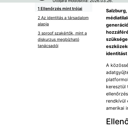
Utoljára módosítva: 2026.03.26.
Ellenőrzés mint trójai
Salzburg,
médiatila
Az identitás a társadalom
alapja
generáció
hozzáféré
sproof szakértők, mint a
szükséges
diskurzus megbízható
tanácsadói
eszközekén
identitást
A közössé
adatgyűjt
platformo
keresztül
ellenőrzé
rendkívül
amerikai i
Ellenő