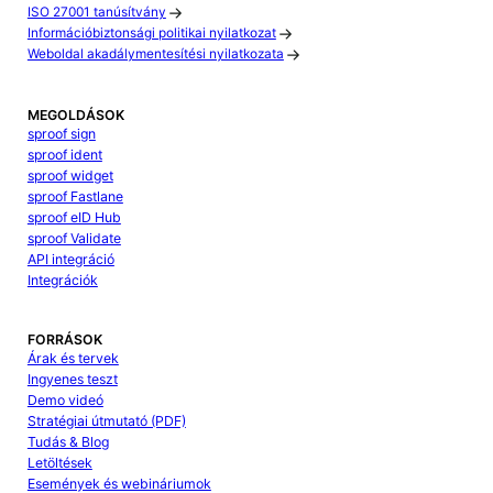
ISO 27001 tanúsítvány
Információbiztonsági politikai nyilatkozat
Weboldal akadálymentesítési nyilatkozata
MEGOLDÁSOK
sproof sign
sproof ident
sproof widget
sproof Fastlane
sproof eID Hub
sproof Validate
API integráció
Integrációk
FORRÁSOK
Árak és tervek
Ingyenes teszt
Demo videó
Stratégiai útmutató (PDF)
Tudás & Blog
Letöltések
Események és webináriumok