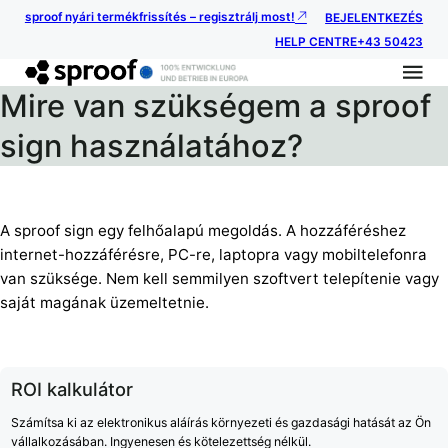
sproof nyári termékfrissítés – regisztrálj most!
BEJELENTKEZÉS
HELP CENTRE
+43 50423
Mire van szükségem a sproof
sign használatához?
A sproof sign egy felhőalapú megoldás. A hozzáféréshez
internet-hozzáférésre, PC-re, laptopra vagy mobiltelefonra
van szüksége. Nem kell semmilyen szoftvert telepítenie vagy
saját magának üzemeltetnie.
ROI kalkulátor
Számítsa ki az elektronikus aláírás környezeti és gazdasági hatását az Ön
vállalkozásában. Ingyenesen és kötelezettség nélkül.