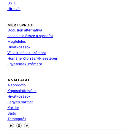
GYIK
Hírlevél
MIÉRT SPROOF
Docusign alternatíva
hasonlítsa össze a sproofot
Megfelelés
Hivatkozások
Vállalkozások számára
Humánerőforrás/HR esetében
Egyetemek számára
A VÁLLALAT
A sprooofól
Kapcsolatfelvétel
Hivatkozások
Legyen partner
Karrier
Sajtó
Támogatás
Kövessen minket a Facebookon
Kövessen minket az X-en
Kövessen minket a LinkedIn-en