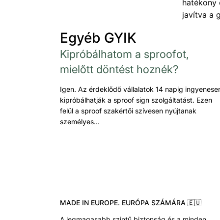
hatékony 
javítva a
Egyéb GYIK
Kipróbálhatom a sproofot,
mielőtt döntést hoznék?
Igen. Az érdeklődő vállalatok 14 napig ingyenese
kipróbálhatják a sproof sign szolgáltatást. Ezen
felül a sproof szakértői szívesen nyújtanak
személyes…
MADE IN EUROPE. EURÓPA SZÁMÁRA 🇪🇺
A legmagasabb szintű biztonság és a minden