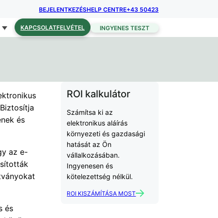
BEJELENTKEZÉS
HELP CENTRE
+43 50423
KAPCSOLATFELVÉTEL
INGYENES TESZT
ROI kalkulátor
lektronikus
Biztosítja
Számítsa ki az
ének és
elektronikus aláírás
környezeti és gazdasági
hatását az Ön
gy az e-
vállalkozásában.
sították
Ingyenesen és
ítványokat
kötelezettség nélkül.
ROI KISZÁMÍTÁSA MOST
s és