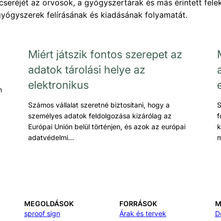
cseréjét az orvosok, a gyógyszertárak és más érintett fele
 gyógyszerek felírásának és kiadásának folyamatát.
Miért játszik fontos szerepet az
adatok tárolási helye az
elektronikus
n
Számos vállalat szeretné biztosítani, hogy a
S
személyes adatok feldolgozása kizárólag az
f
Európai Unión belül történjen, és azok az európai
k
adatvédelmi…
m
MEGOLDÁSOK
FORRÁSOK
M
sproof sign
Árak és tervek
D