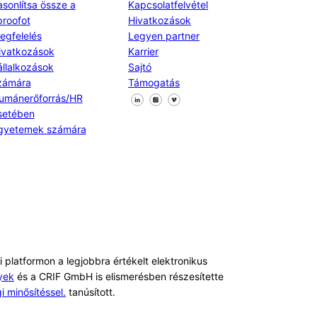
asonlítsa össze a
Kapcsolatfelvétel
proofot
Hivatkozások
egfelelés
Legyen partner
ivatkozások
Karrier
állalkozások
Sajtó
zámára
Támogatás
Kövessen minket a Facebookon
Kövessen minket az X-en
Kövessen minket a LinkedIn
umánerőforrás/HR
setében
gyetemek számára
i platformon a legjobbra értékelt elektronikus
yek
és a CRIF GmbH is elismerésben részesítette
 minősítéssel.
tanúsított.