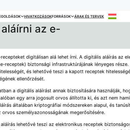
EGOLDÁSOK
HIVATKOZÁSOK
FORRÁSOK
ÁRAK ÉS TERVEK
aláírni az e-
-recepteket digitálisan alá lehet írni. A digitális aláírás az e
e-receptek) biztonsági infrastruktúrájának lényeges része. 
itelességét, és lehetővé teszi a kapott receptek hitelesség
ségének ellenőrzését.
tban a digitális aláírást annak biztosítására használják, ho
alóban egy arra jogosult orvos állította ki, és azt nem hami
áírás általában kriptográfiai módszereken alapul, és tanús
z orvos személyazonosságának megerősítésére.
s aláírás lehetővé teszi az elektronikus receptek biztonságo