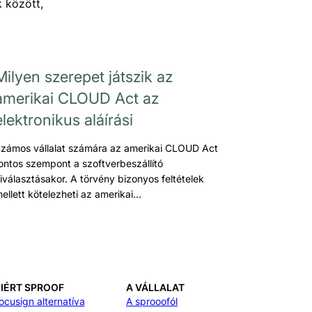
k között,
Milyen szerepet játszik az
amerikai CLOUD Act az
elektronikus aláírási
zámos vállalat számára az amerikai CLOUD Act
ontos szempont a szoftverbeszállító
iválasztásakor. A törvény bizonyos feltételek
ellett kötelezheti az amerikai…
IÉRT SPROOF
A VÁLLALAT
ocusign alternatíva
A sprooofól