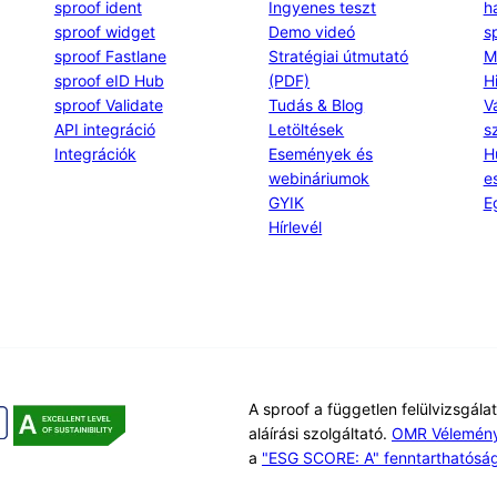
sproof ident
Ingyenes teszt
h
sproof widget
Demo videó
s
sproof Fastlane
Stratégiai útmutató
M
sproof eID Hub
(PDF)
H
sproof Validate
Tudás & Blog
V
API integráció
Letöltések
s
Integrációk
Események és
H
webináriumok
e
GYIK
E
Hírlevél
A sproof a független felülvizsgálat
aláírási szolgáltató.
OMR Vélemén
a
"ESG SCORE: A" fenntarthatósági