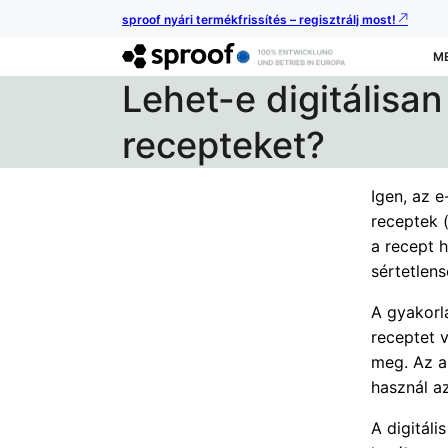
sproof nyári termékfrissítés – regisztrálj most!
M
Lehet-e digitálisan 
recepteket?
Igen, az e
receptek (
a recept h
sértetlen
A gyakorla
receptet v
meg. Az al
használ a
A digitáli