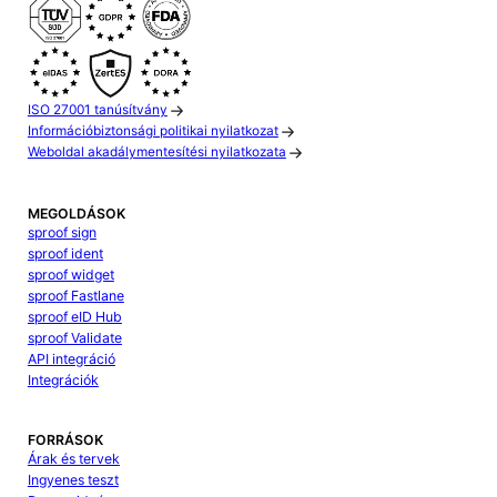
ISO 27001 tanúsítvány
Információbiztonsági politikai nyilatkozat
Weboldal akadálymentesítési nyilatkozata
MEGOLDÁSOK
sproof sign
sproof ident
sproof widget
sproof Fastlane
sproof eID Hub
sproof Validate
API integráció
Integrációk
FORRÁSOK
Árak és tervek
Ingyenes teszt