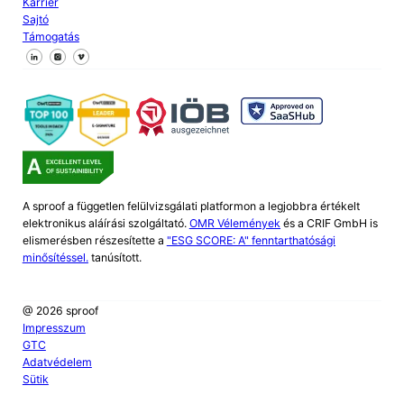
Karrier
Sajtó
Támogatás
Kövessen minket a Facebookon
Kövessen minket az X-en
Kövessen minket a LinkedIn-en
A sproof a független felülvizsgálati platformon a legjobbra értékelt
elektronikus aláírási szolgáltató.
OMR Vélemények
és a CRIF GmbH is
elismerésben részesítette a
"ESG SCORE: A" fenntarthatósági
minősítéssel.
tanúsított.
@ 2026 sproof
Impresszum
GTC
Adatvédelem
Sütik