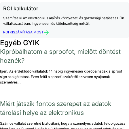
ROI kalkulátor
Számítsa ki az elektronikus aláírás környezeti és gazdasági hatását az Ön
vállalkozásában. Ingyenesen és kötelezettség nélkül.
ROI KISZÁMÍTÁSA MOST
Egyéb GYIK
Kipróbálhatom a sproofot, mielőtt döntést
hoznék?
Igen. Az érdeklődő vállalatok 14 napig ingyenesen kipróbálhatják a sproof
sign szolgáltatást. Ezen felül a sproof szakértői szívesen nyújtanak
személyes…
Miért játszik fontos szerepet az adatok
tárolási helye az elektronikus
Számos vállalat szeretné biztosítani, hogy a személyes adatok feldolgozása
kizárólag az Európai Unión belül történjen, és azok az európai adatvédelmi…