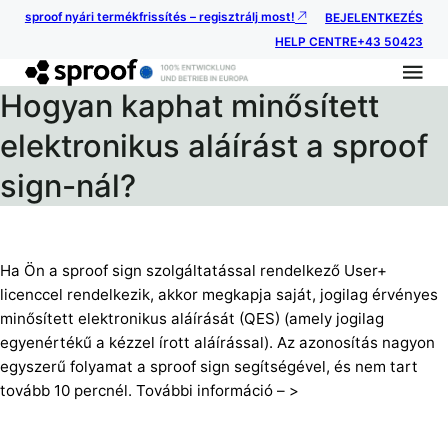
sproof nyári termékfrissítés – regisztrálj most!
BEJELENTKEZÉS
HELP CENTRE
+43 50423
Hogyan kaphat minősített
elektronikus aláírást a sproof
sign-nál?
Ha Ön a sproof sign szolgáltatással rendelkező User+
licenccel rendelkezik, akkor megkapja saját, jogilag érvényes
minősített elektronikus aláírását (QES) (amely jogilag
egyenértékű a kézzel írott aláírással). Az azonosítás nagyon
egyszerű folyamat a sproof sign segítségével, és nem tart
tovább 10 percnél. További információ – >