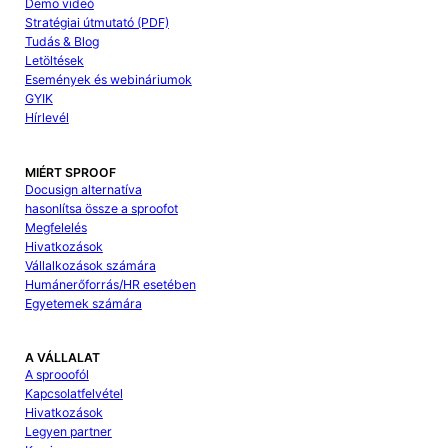
Demo videó
Stratégiai útmutató (PDF)
Tudás & Blog
Letöltések
Események és webináriumok
GYIK
Hírlevél
MIÉRT SPROOF
Docusign alternatíva
hasonlítsa össze a sproofot
Megfelelés
Hivatkozások
Vállalkozások számára
Humánerőforrás/HR esetében
Egyetemek számára
A VÁLLALAT
A sprooofól
Kapcsolatfelvétel
Hivatkozások
Legyen partner