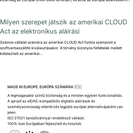
Milyen szerepet játszik az amerikai CLOUD
Act az elektronikus aláírási
Számos vállalat számára az amerikai CLOUD Act fontos szempont a
szoftverbeszállító kiválasztásakor. A törvény bizonyos feltételek mellett
kötelezheti az amerikai…
MADE IN EUROPE. EURÓPA SZÁMÁRA 🇪🇺
A legmagasabb szintű biztonság és a minden egyben funkcionalitás.
A sproof az eIDAS-kompatibilis digitális aláírások és
személyazonosság-ellenőrzés legjobb európai alternatívájaként van
jelen.
ISO 27001 tanúsítvánnyal rendelkező vállalat.
100%-ban Európában fejlesztett és hosztolt.