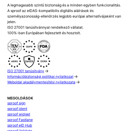
A legmagasabb szintű biztonság és a minden egyben funkcionalitás.
A sproof az eIDAS-kompatibilis digitális aláírások és
személyazonosság-ellenőrzés legjobb európai alternatívájaként van
jelen.
ISO 27001 tanúsítvánnyal rendelkező vállalat.
100%-ban Európában fejlesztett és hosztolt.
ISO 27001 tanúsítvány
Információbiztonsági politikai nyilatkozat
Weboldal akadálymentesítési nyilatkozata
MEGOLDÁSOK
sproof sign
sproof ident
sproof widget
sproof Fastlane
sproof eID Hub
sproof Validate