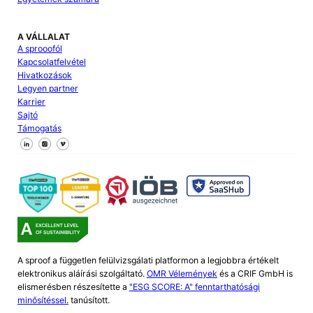
A VÁLLALAT
A sprooofól
Kapcsolatfelvétel
Hivatkozások
Legyen partner
Karrier
Sajtó
Támogatás
Kövessen minket a Facebookon
Kövessen minket az X-en
Kövessen minket a LinkedIn-en
A sproof a független felülvizsgálati platformon a legjobbra értékelt
elektronikus aláírási szolgáltató.
OMR Vélemények
és a CRIF GmbH is
elismerésben részesítette a
"ESG SCORE: A" fenntarthatósági
minősítéssel.
tanúsított.