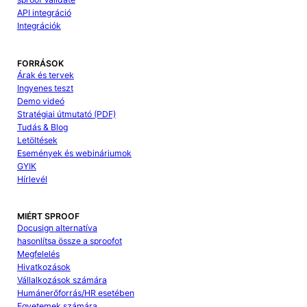
API integráció
Integrációk
FORRÁSOK
Árak és tervek
Ingyenes teszt
Demo videó
Stratégiai útmutató (PDF)
Tudás & Blog
Letöltések
Események és webináriumok
GYIK
Hírlevél
MIÉRT SPROOF
Docusign alternatíva
hasonlítsa össze a sproofot
Megfelelés
Hivatkozások
Vállalkozások számára
Humánerőforrás/HR esetében
Egyetemek számára