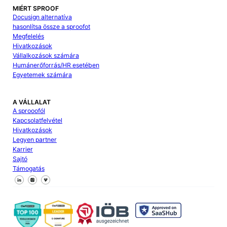
MIÉRT SPROOF
Docusign alternatíva
hasonlítsa össze a sproofot
Megfelelés
Hivatkozások
Vállalkozások számára
Humánerőforrás/HR esetében
Egyetemek számára
A VÁLLALAT
A sprooofól
Kapcsolatfelvétel
Hivatkozások
Legyen partner
Karrier
Sajtó
Támogatás
Kövessen minket a Facebookon
Kövessen minket az X-en
Kövessen minket a LinkedIn-en