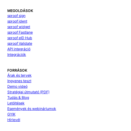
MEGOLDÁSOK
sproof sign
sproof ident
sproof widget
sproof Fastlane
sproof eID Hub
sproof Validate
API integráció
Integrációk
FORRÁSOK
Árak és tervek
Ingyenes teszt
Demo videó
Stratégiai útmutató (PDF)
Tudás & Blog
Letöltések
Események és webináriumok
GYIK
Hírlevél