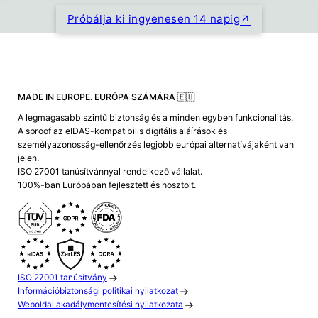
Próbálja ki ingyenesen 14 napig
MADE IN EUROPE. EURÓPA SZÁMÁRA 🇪🇺
A legmagasabb szintű biztonság és a minden egyben funkcionalitás.
A sproof az eIDAS-kompatibilis digitális aláírások és
személyazonosság-ellenőrzés legjobb európai alternatívájaként van
jelen.
ISO 27001 tanúsítvánnyal rendelkező vállalat.
100%-ban Európában fejlesztett és hosztolt.
ISO 27001 tanúsítvány
Információbiztonsági politikai nyilatkozat
Weboldal akadálymentesítési nyilatkozata