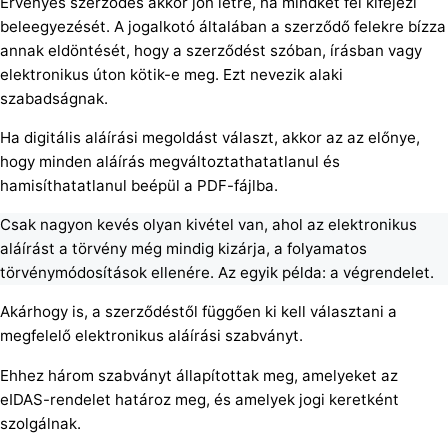
Érvényes szerződés akkor jön létre, ha mindkét fél kifejezi
beleegyezését. A jogalkotó általában a szerződő felekre bízza
annak eldöntését, hogy a szerződést szóban, írásban vagy
elektronikus úton kötik-e meg. Ezt nevezik alaki
szabadságnak.
Ha digitális aláírási megoldást választ, akkor az az előnye,
hogy minden aláírás megváltoztathatatlanul és
hamisíthatatlanul beépül a PDF-fájlba.
Csak nagyon kevés olyan kivétel van, ahol az elektronikus
aláírást a törvény még mindig kizárja, a folyamatos
törvénymódosítások ellenére. Az egyik példa: a végrendelet.
Akárhogy is, a szerződéstől függően ki kell választani a
megfelelő elektronikus aláírási szabványt.
Ehhez három szabványt állapítottak meg, amelyeket az
eIDAS-rendelet határoz meg, és amelyek jogi keretként
szolgálnak.