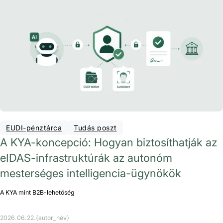
EUDI-pénztárca
Tudás poszt
A KYA-koncepció: Hogyan biztosíthatják az
eIDAS-infrastruktúrák az autonóm
mesterséges intelligencia-ügynökök
A KYA mint B2B-lehetőség
2026.06.22.
{autor_név}