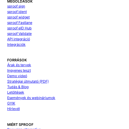
MEGOLDÁSOK
sproof sign
sproof ident
sproof widget
sproof Fastlane
sproof eID Hub
sproof Validate
API integráció
Integrációk
FORRÁSOK
Árak és tervek
Ingyenes teszt
Demo videó
Stratégiai útmutató (PDF)
Tudás & Blog
Letöltések
Események és webináriumok
GYIK
Hírlevél
MIÉRT SPROOF