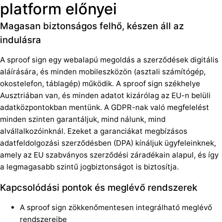
platform előnyei
Magasan biztonságos felhő, készen áll az
indulásra
A sproof sign egy webalapú megoldás a szerződések digitális
aláírására, és minden mobileszközön (asztali számítógép,
okostelefon, táblagép) működik. A sproof sign székhelye
Ausztriában van, és minden adatot kizárólag az EU-n belüli
adatközpontokban mentünk. A GDPR-nak való megfelelést
minden szinten garantáljuk, mind nálunk, mind
alvállalkozóinknál. Ezeket a garanciákat megbízásos
adatfeldolgozási szerződésben (DPA) kínáljuk ügyfeleinknek,
amely az EU szabványos szerződési záradékain alapul, és így
a legmagasabb szintű jogbiztonságot is biztosítja.
Kapcsolódási pontok és meglévő rendszerek
A sproof sign zökkenőmentesen integrálható meglévő
rendszereibe