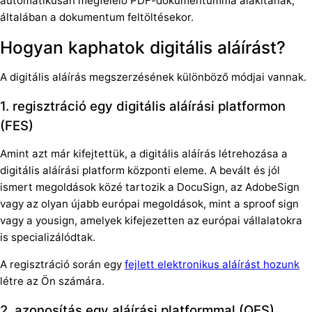
automatikusan megfelelő PDF-dokumentummá alakítanak,
általában a dokumentum feltöltésekor.
Hogyan kaphatok digitális aláírást?
A digitális aláírás megszerzésének különböző módjai vannak.
1. regisztráció egy digitális aláírási platformon
(FES)
Amint azt már kifejtettük, a digitális aláírás létrehozása a
digitális aláírási platform központi eleme. A bevált és jól
ismert megoldások közé tartozik a DocuSign, az AdobeSign
vagy az olyan újabb európai megoldások, mint a sproof sign
vagy a yousign, amelyek kifejezetten az európai vállalatokra
is specializálódtak.
A regisztráció során egy
fejlett elektronikus aláírást hozunk
létre az Ön számára.
2. azonosítás egy aláírási platformmal (QES)