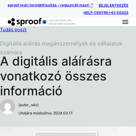
sproof nyári termékfrissítés – regisztrálj most!
BEJELENTKEZÉS
HELP CENTRE
+43 50423
Tudás poszt
Digitális aláírás magánszemélyek és vállalatok
számára
A digitális aláírásra
vonatkozó összes
információ
{autor_név}
Utoljára módosítva: 2024.03.17.