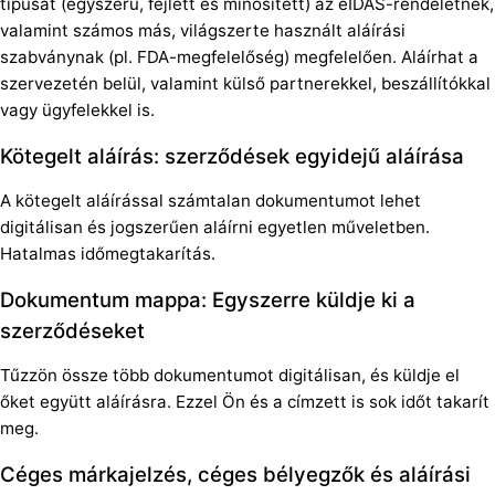
típusát (egyszerű, fejlett és minősített) az eIDAS-rendeletnek,
valamint számos más, világszerte használt aláírási
szabványnak (pl. FDA-megfelelőség) megfelelően. Aláírhat a
szervezetén belül, valamint külső partnerekkel, beszállítókkal
vagy ügyfelekkel is.
Kötegelt aláírás: szerződések egyidejű aláírása
A kötegelt aláírással számtalan dokumentumot lehet
digitálisan és jogszerűen aláírni egyetlen műveletben.
Hatalmas időmegtakarítás.
Dokumentum mappa: Egyszerre küldje ki a
szerződéseket
Tűzzön össze több dokumentumot digitálisan, és küldje el
őket együtt aláírásra. Ezzel Ön és a címzett is sok időt takarít
meg.
Céges márkajelzés, céges bélyegzők és aláírási