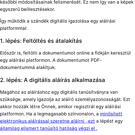
későbbi módosításainak felismerését. Ez nem így van a képek
egyszerű beillesztésekor.
Így működik a szándék digitális igazolása egy aláírási
platformmal:
1. lépés: Feltöltés és átalakítás
Először is, feltölti a dokumentumot online a fiókján keresztül
egy aláírási platformon. A dokumentumot PDF-
dokumentummá alakítjuk.
2. lépés: A digitális aláírás alkalmazása
Magához az aláíráshoz egy digitális tanúsítványra van
szüksége, amely igazolja az aláíró személyazonosságát. Ezt
akkor hozzák létre Önnek, amikor regisztrál egy aláírási
platformon. Ha a legmagasabb színvonalon, a
minősített
elektronikus aláírással szeretne aláírni , ezt
a lépést egy
államilag elismert tanúsító hatóság végzi el .