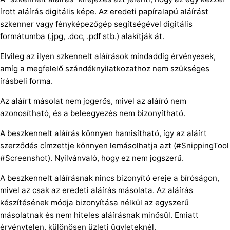
írott aláírás digitális képe. Az eredeti papíralapú aláírást
szkenner vagy fényképezőgép segítségével digitális
formátumba (.jpg, .doc, .pdf stb.) alakítják át.
Elvileg az ilyen szkennelt aláírások mindaddig érvényesek,
amíg a megfelelő szándéknyilatkozathoz nem szükséges
írásbeli forma.
Az aláírt másolat nem jogerős, mivel az aláíró nem
azonosítható, és a beleegyezés nem bizonyítható.
A beszkennelt aláírás könnyen hamisítható, így az aláírt
szerződés címzettje könnyen lemásolhatja azt (#SnippingTool
#Screenshot). Nyilvánvaló, hogy ez nem jogszerű.
A beszkennelt aláírásnak nincs bizonyító ereje a bíróságon,
mivel az csak az eredeti aláírás másolata. Az aláírás
készítésének módja bizonyítása nélkül az egyszerű
másolatnak és nem hiteles aláírásnak minősül. Emiatt
érvénytelen, különösen üzleti ügyleteknél.