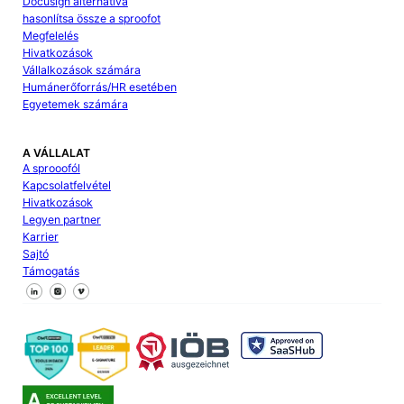
Docusign alternatíva
hasonlítsa össze a sproofot
Megfelelés
Hivatkozások
Vállalkozások számára
Humánerőforrás/HR esetében
Egyetemek számára
A VÁLLALAT
A sprooofól
Kapcsolatfelvétel
Hivatkozások
Legyen partner
Karrier
Sajtó
Támogatás
Kövessen minket a Facebookon
Kövessen minket az X-en
Kövessen minket a LinkedIn-en