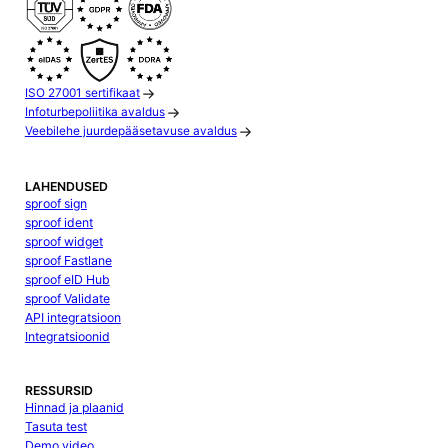
ISO 27001 sertifikaat
Infoturbepoliitika avaldus
Veebilehe juurdepääsetavuse avaldus
LAHENDUSED
sproof sign
sproof ident
sproof widget
sproof Fastlane
sproof eID Hub
sproof Validate
API integratsioon
Integratsioonid
RESSURSID
Hinnad ja plaanid
Tasuta test
Demo video