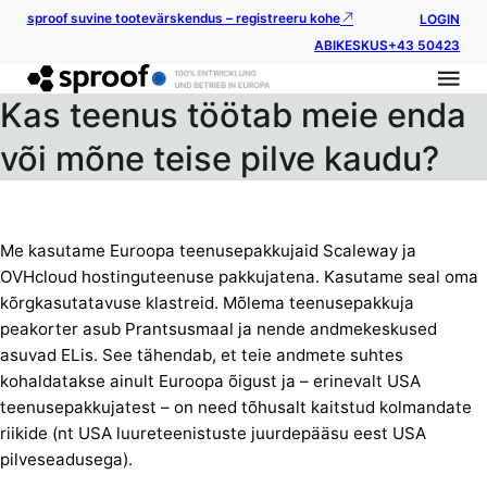
sproof suvine tootevärskendus – registreeru kohe
LOGIN
ABIKESKUS
+43 50423
Kas teenus töötab meie enda
või mõne teise pilve kaudu?
Me kasutame Euroopa teenusepakkujaid Scaleway ja
OVHcloud hostinguteenuse pakkujatena. Kasutame seal oma
kõrgkasutatavuse klastreid. Mõlema teenusepakkuja
peakorter asub Prantsusmaal ja nende andmekeskused
asuvad ELis. See tähendab, et teie andmete suhtes
kohaldatakse ainult Euroopa õigust ja – erinevalt USA
teenusepakkujatest – on need tõhusalt kaitstud kolmandate
riikide (nt USA luureteenistuste juurdepääsu eest USA
pilveseadusega).