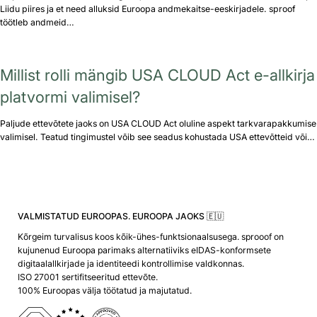
Liidu piires ja et need alluksid Euroopa andmekaitse-eeskirjadele. sproof
töötleb andmeid…
Millist rolli mängib USA CLOUD Act e-allkirja
platvormi valimisel?
Paljude ettevõtete jaoks on USA CLOUD Act oluline aspekt tarkvarapakkumise
valimisel. Teatud tingimustel võib see seadus kohustada USA ettevõtteid või…
VALMISTATUD EUROOPAS. EUROOPA JAOKS 🇪🇺
Kõrgeim turvalisus koos kõik-ühes-funktsionaalsusega. sprooof on
kujunenud Euroopa parimaks alternatiiviks eIDAS-konformsete
digitaalallkirjade ja identiteedi kontrollimise valdkonnas.
ISO 27001 sertifitseeritud ettevõte.
100% Euroopas välja töötatud ja majutatud.