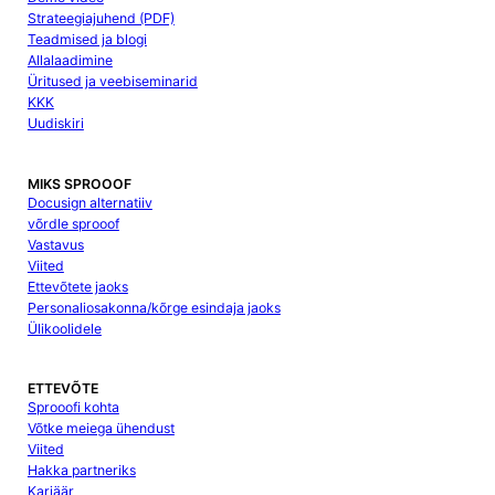
Strateegiajuhend (PDF)
Teadmised ja blogi
Allalaadimine
Üritused ja veebiseminarid
KKK
Uudiskiri
MIKS SPROOOF
Docusign alternatiiv
võrdle sprooof
Vastavus
Viited
Ettevõtete jaoks
Personaliosakonna/kõrge esindaja jaoks
Ülikoolidele
ETTEVÕTE
Sprooofi kohta
Võtke meiega ühendust
Viited
Hakka partneriks
Karjäär