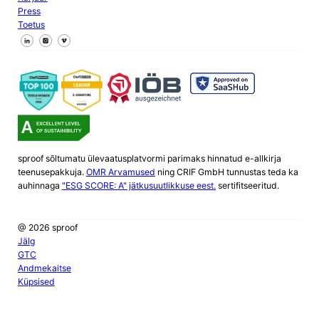
Press
Toetus
Jälgi meid Facebookis
Jälgi meid X
Jälgi meid LinkedInis
sproof sõltumatu ülevaatusplatvormi parimaks hinnatud e-allkirja
teenusepakkuja.
OMR Arvamused
ning CRIF GmbH tunnustas teda ka
auhinnaga
"ESG SCORE: A" jätkusuutlikkuse eest.
sertifitseeritud.
@ 2026 sproof
Jälg
GTC
Andmekaitse
Küpsised