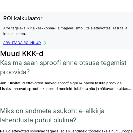
ROI kalkulaator
Arvutage e-allkirja keskkonna- ja majandusmõju teie ettevõttes. Tasuta ja
kohustusteta.
ARVUTADA ROI NÜÜD
Muud KKK-d
Kas ma saan sproofi enne otsuse tegemist
proovida?
Jah. Huvitatud ettevõtted saavad sproof signi 14 päeva tasuta proovida.
Lisaks annavad sproofi eksperdid meeleldi isiklikku nõu ja näitavad, kuidas…
Miks on andmete asukoht e-allkirja
lahenduste puhul oluline?
Paljud ettevõtted soovivad tagada, et isikuandmeid töödeldaks ainult Euroopa