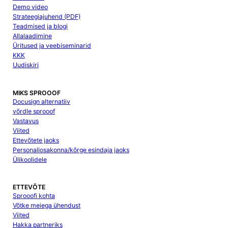
Demo video
Strateegiajuhend (PDF)
Teadmised ja blogi
Allalaadimine
Üritused ja veebiseminarid
KKK
Uudiskiri
MIKS SPROOOF
Docusign alternatiiv
võrdle sprooof
Vastavus
Viited
Ettevõtete jaoks
Personaliosakonna/kõrge esindaja jaoks
Ülikoolidele
ETTEVÕTE
Sprooofi kohta
Võtke meiega ühendust
Viited
Hakka partneriks