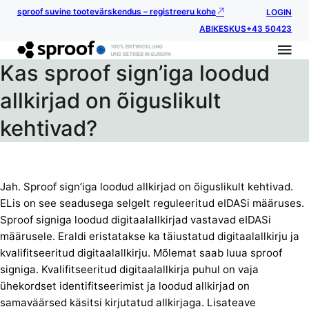
sproof suvine tootevärskendus – registreeru kohe
LOGIN
ABIKESKUS
+43 50423
Kas sproof sign’iga loodud
allkirjad on õiguslikult
kehtivad?
Jah. Sproof sign’iga loodud allkirjad on õiguslikult kehtivad.
ELis on see seadusega selgelt reguleeritud eIDASi määruses.
Sproof signiga loodud digitaalallkirjad vastavad eIDASi
määrusele. Eraldi eristatakse ka täiustatud digitaalallkirju ja
kvalifitseeritud digitaalallkirju. Mõlemat saab luua sproof
signiga. Kvalifitseeritud digitaalallkirja puhul on vaja
ühekordset identifitseerimist ja loodud allkirjad on
samaväärsed käsitsi kirjutatud allkirjaga. Lisateave