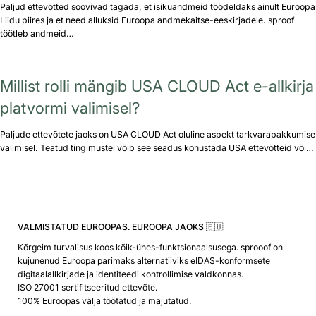
Paljud ettevõtted soovivad tagada, et isikuandmeid töödeldaks ainult Euroopa
Liidu piires ja et need alluksid Euroopa andmekaitse-eeskirjadele. sproof
töötleb andmeid…
Millist rolli mängib USA CLOUD Act e-allkirja
platvormi valimisel?
Paljude ettevõtete jaoks on USA CLOUD Act oluline aspekt tarkvarapakkumise
valimisel. Teatud tingimustel võib see seadus kohustada USA ettevõtteid või…
VALMISTATUD EUROOPAS. EUROOPA JAOKS 🇪🇺
Kõrgeim turvalisus koos kõik-ühes-funktsionaalsusega. sprooof on
kujunenud Euroopa parimaks alternatiiviks eIDAS-konformsete
digitaalallkirjade ja identiteedi kontrollimise valdkonnas.
ISO 27001 sertifitseeritud ettevõte.
100% Euroopas välja töötatud ja majutatud.