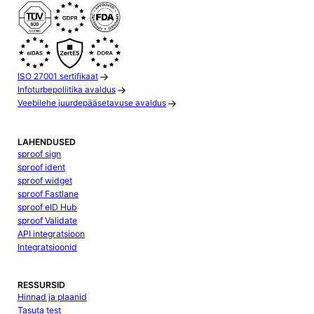
ISO 27001 sertifikaat
Infoturbepoliitika avaldus
Veebilehe juurdepääsetavuse avaldus
LAHENDUSED
sproof sign
sproof ident
sproof widget
sproof Fastlane
sproof eID Hub
sproof Validate
API integratsioon
Integratsioonid
RESSURSID
Hinnad ja plaanid
Tasuta test