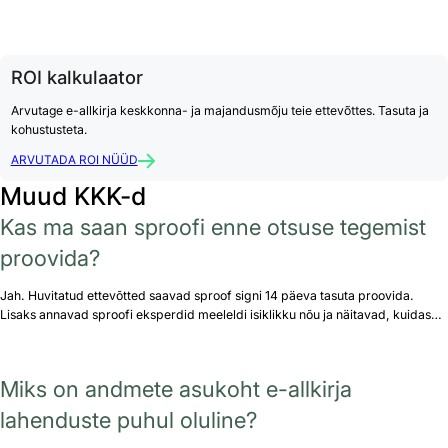
ROI kalkulaator
Arvutage e-allkirja keskkonna- ja majandusmõju teie ettevõttes. Tasuta ja
kohustusteta.
ARVUTADA ROI NÜÜD
Muud KKK-d
Kas ma saan sproofi enne otsuse tegemist
proovida?
Jah. Huvitatud ettevõtted saavad sproof signi 14 päeva tasuta proovida.
Lisaks annavad sproofi eksperdid meeleldi isiklikku nõu ja näitavad, kuidas…
Miks on andmete asukoht e-allkirja
lahenduste puhul oluline?