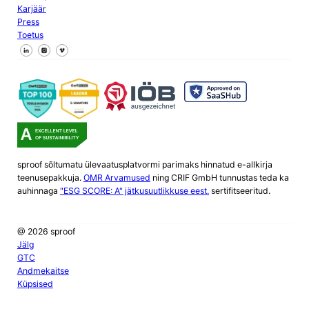
Karjäär
Press
Toetus
Jälgi meid Facebookis
Jälgi meid X
Jälgi meid LinkedInis
sproof sõltumatu ülevaatusplatvormi parimaks hinnatud e-allkirja
teenusepakkuja.
OMR Arvamused
ning CRIF GmbH tunnustas teda ka
auhinnaga
"ESG SCORE: A" jätkusuutlikkuse eest.
sertifitseeritud.
@ 2026 sproof
Jälg
GTC
Andmekaitse
Küpsised