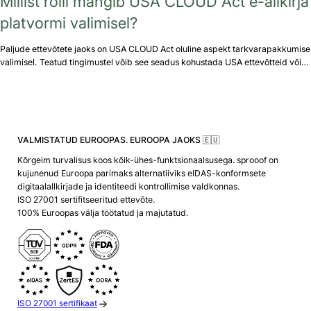
Millist rolli mängib USA CLOUD Act e-allkirja
platvormi valimisel?
Paljude ettevõtete jaoks on USA CLOUD Act oluline aspekt tarkvarapakkumise
valimisel. Teatud tingimustel võib see seadus kohustada USA ettevõtteid või…
VALMISTATUD EUROOPAS. EUROOPA JAOKS 🇪🇺
Kõrgeim turvalisus koos kõik-ühes-funktsionaalsusega. sprooof on
kujunenud Euroopa parimaks alternatiiviks eIDAS-konformsete
digitaalallkirjade ja identiteedi kontrollimise valdkonnas.
ISO 27001 sertifitseeritud ettevõte.
100% Euroopas välja töötatud ja majutatud.
ISO 27001 sertifikaat