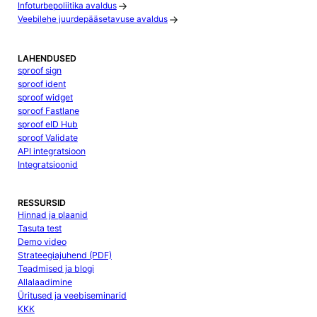
Infoturbepoliitika avaldus
Veebilehe juurdepääsetavuse avaldus
LAHENDUSED
sproof sign
sproof ident
sproof widget
sproof Fastlane
sproof eID Hub
sproof Validate
API integratsioon
Integratsioonid
RESSURSID
Hinnad ja plaanid
Tasuta test
Demo video
Strateegiajuhend (PDF)
Teadmised ja blogi
Allalaadimine
Üritused ja veebiseminarid
KKK