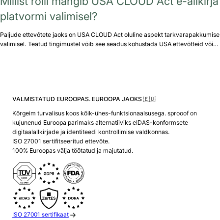
Millist rolli mängib USA CLOUD Act e-allkirja
platvormi valimisel?
Paljude ettevõtete jaoks on USA CLOUD Act oluline aspekt tarkvarapakkumise
valimisel. Teatud tingimustel võib see seadus kohustada USA ettevõtteid või…
VALMISTATUD EUROOPAS. EUROOPA JAOKS 🇪🇺
Kõrgeim turvalisus koos kõik-ühes-funktsionaalsusega. sprooof on
kujunenud Euroopa parimaks alternatiiviks eIDAS-konformsete
digitaalallkirjade ja identiteedi kontrollimise valdkonnas.
ISO 27001 sertifitseeritud ettevõte.
100% Euroopas välja töötatud ja majutatud.
ISO 27001 sertifikaat