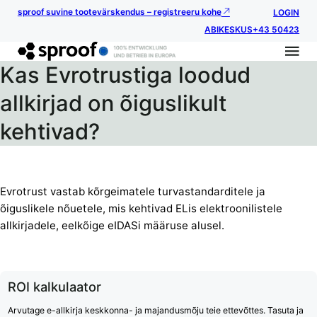
sproof suvine tootevärskendus – registreeru kohe
LOGIN
ABIKESKUS
+43 50423
Kas Evrotrustiga loodud
allkirjad on õiguslikult
kehtivad?
Evrotrust vastab kõrgeimatele turvastandarditele ja
õiguslikele nõuetele, mis kehtivad ELis elektroonilistele
allkirjadele, eelkõige eIDASi määruse alusel.
ROI kalkulaator
Arvutage e-allkirja keskkonna- ja majandusmõju teie ettevõttes. Tasuta ja