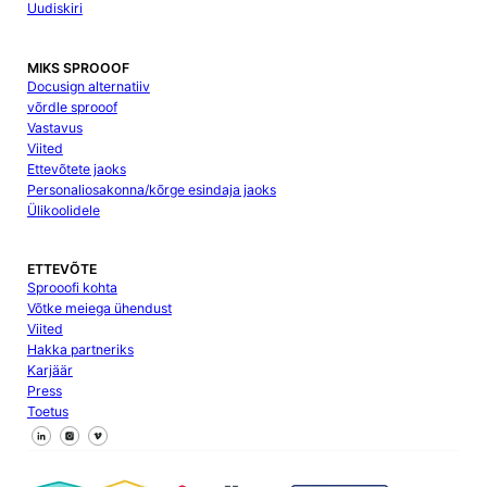
Uudiskiri
MIKS SPROOOF
Docusign alternatiiv
võrdle sprooof
Vastavus
Viited
Ettevõtete jaoks
Personaliosakonna/kõrge esindaja jaoks
Ülikoolidele
ETTEVÕTE
Sprooofi kohta
Võtke meiega ühendust
Viited
Hakka partneriks
Karjäär
Press
Toetus
Jälgi meid Facebookis
Jälgi meid X
Jälgi meid LinkedInis