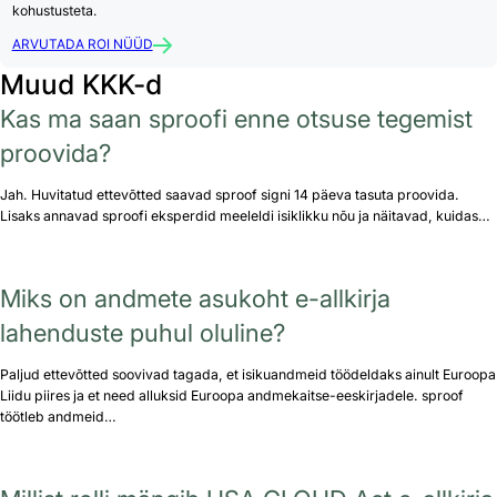
kohustusteta.
ARVUTADA ROI NÜÜD
Muud KKK-d
Kas ma saan sproofi enne otsuse tegemist
proovida?
Jah. Huvitatud ettevõtted saavad sproof signi 14 päeva tasuta proovida.
Lisaks annavad sproofi eksperdid meeleldi isiklikku nõu ja näitavad, kuidas…
Miks on andmete asukoht e-allkirja
lahenduste puhul oluline?
Paljud ettevõtted soovivad tagada, et isikuandmeid töödeldaks ainult Euroopa
Liidu piires ja et need alluksid Euroopa andmekaitse-eeskirjadele. sproof
töötleb andmeid…