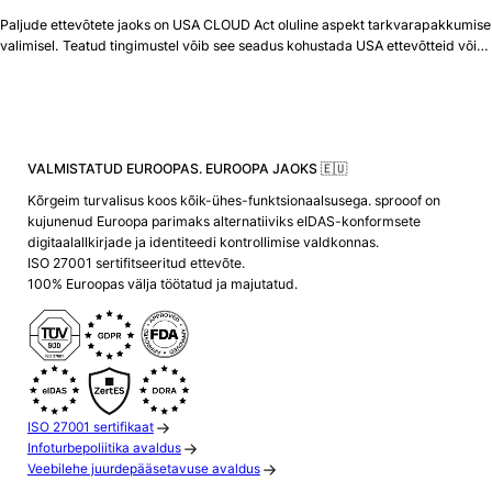
Paljude ettevõtete jaoks on USA CLOUD Act oluline aspekt tarkvarapakkumise
valimisel. Teatud tingimustel võib see seadus kohustada USA ettevõtteid või…
VALMISTATUD EUROOPAS. EUROOPA JAOKS 🇪🇺
Kõrgeim turvalisus koos kõik-ühes-funktsionaalsusega. sprooof on
kujunenud Euroopa parimaks alternatiiviks eIDAS-konformsete
digitaalallkirjade ja identiteedi kontrollimise valdkonnas.
ISO 27001 sertifitseeritud ettevõte.
100% Euroopas välja töötatud ja majutatud.
ISO 27001 sertifikaat
Infoturbepoliitika avaldus
Veebilehe juurdepääsetavuse avaldus