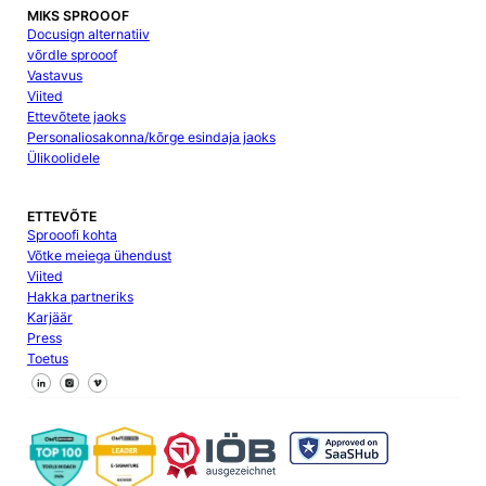
MIKS SPROOOF
Docusign alternatiiv
võrdle sprooof
Vastavus
Viited
Ettevõtete jaoks
Personaliosakonna/kõrge esindaja jaoks
Ülikoolidele
ETTEVÕTE
Sprooofi kohta
Võtke meiega ühendust
Viited
Hakka partneriks
Karjäär
Press
Toetus
Jälgi meid Facebookis
Jälgi meid X
Jälgi meid LinkedInis