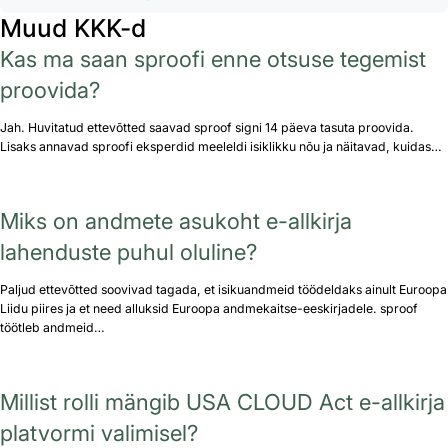
Muud KKK-d
Kas ma saan sproofi enne otsuse tegemist
proovida?
Jah. Huvitatud ettevõtted saavad sproof signi 14 päeva tasuta proovida.
Lisaks annavad sproofi eksperdid meeleldi isiklikku nõu ja näitavad, kuidas…
Miks on andmete asukoht e-allkirja
lahenduste puhul oluline?
Paljud ettevõtted soovivad tagada, et isikuandmeid töödeldaks ainult Euroopa
Liidu piires ja et need alluksid Euroopa andmekaitse-eeskirjadele. sproof
töötleb andmeid…
Millist rolli mängib USA CLOUD Act e-allkirja
platvormi valimisel?