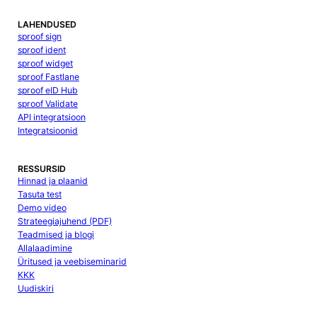
LAHENDUSED
sproof sign
sproof ident
sproof widget
sproof Fastlane
sproof eID Hub
sproof Validate
API integratsioon
Integratsioonid
RESSURSID
Hinnad ja plaanid
Tasuta test
Demo video
Strateegiajuhend (PDF)
Teadmised ja blogi
Allalaadimine
Üritused ja veebiseminarid
KKK
Uudiskiri