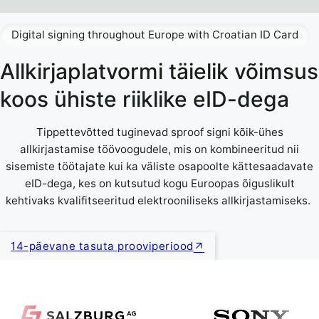
Digital signing throughout Europe with Croatian ID Card
Allkirjaplatvormi täielik võimsus
koos ühiste riiklike eID-dega
Tippettevõtted tuginevad sproof signi kõik-ühes
allkirjastamise töövoogudele, mis on kombineeritud nii
sisemiste töötajate kui ka väliste osapoolte kättesaadavate
eID-dega, kes on kutsutud kogu Euroopas õiguslikult
kehtivaks kvalifitseeritud elektrooniliseks allkirjastamiseks.
14-päevane tasuta prooviperiood