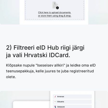
2) Filtreeri eID Hub riigi järgi
ja vali Hrvatski IDCard.
Klõpsake nupule "Iseseisev allkiri" ja leidke oma eID
teenusepakkuja, kelle juures te juba registreeritud
olete.