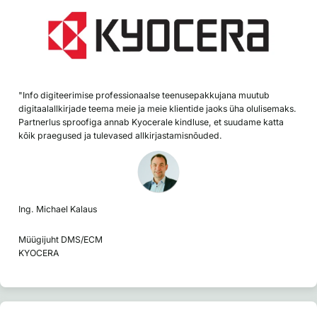
"Info digiteerimise professionaalse teenusepakkujana muutub
digitaalallkirjade teema meie ja meie klientide jaoks üha olulisemaks.
Partnerlus sproofiga annab Kyocerale kindluse, et suudame katta
kõik praegused ja tulevased allkirjastamisnõuded.
Ing. Michael Kalaus
Müügijuht DMS/ECM
KYOCERA