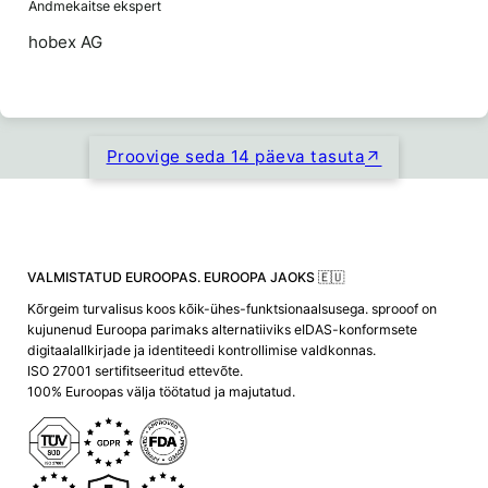
Andmekaitse ekspert
hobex AG
Proovige seda 14 päeva tasuta
VALMISTATUD EUROOPAS. EUROOPA JAOKS 🇪🇺
Kõrgeim turvalisus koos kõik-ühes-funktsionaalsusega. sprooof on
kujunenud Euroopa parimaks alternatiiviks eIDAS-konformsete
digitaalallkirjade ja identiteedi kontrollimise valdkonnas.
ISO 27001 sertifitseeritud ettevõte.
100% Euroopas välja töötatud ja majutatud.