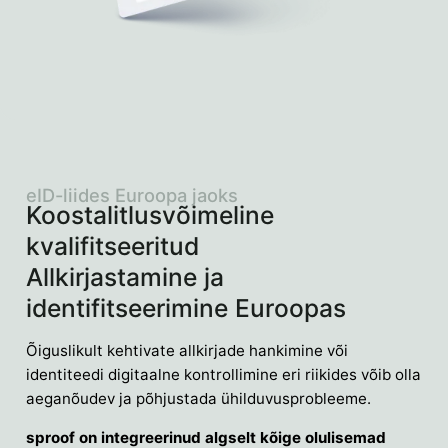
eID-liides Euroopa jaoks
Koostalitlusvõimeline
kvalifitseeritud
Allkirjastamine ja
identifitseerimine Euroopas
Õiguslikult kehtivate allkirjade hankimine või
identiteedi digitaalne kontrollimine eri riikides võib olla
aeganõudev ja põhjustada ühilduvusprobleeme.
sproof on integreerinud algselt kõige olulisemad