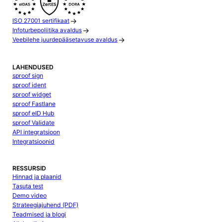
ISO 27001 sertifikaat
Infoturbepoliitika avaldus
Veebilehe juurdepääsetavuse avaldus
LAHENDUSED
sproof sign
sproof ident
sproof widget
sproof Fastlane
sproof eID Hub
sproof Validate
API integratsioon
Integratsioonid
RESSURSID
Hinnad ja plaanid
Tasuta test
Demo video
Strateegiajuhend (PDF)
Teadmised ja blogi