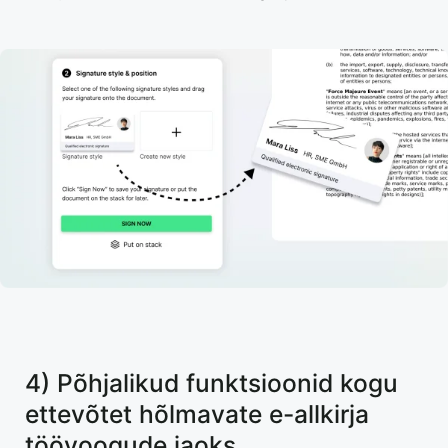
4) Põhjalikud funktsioonid kogu
ettevõtet hõlmavate e-allkirja
töövoogude jaoks