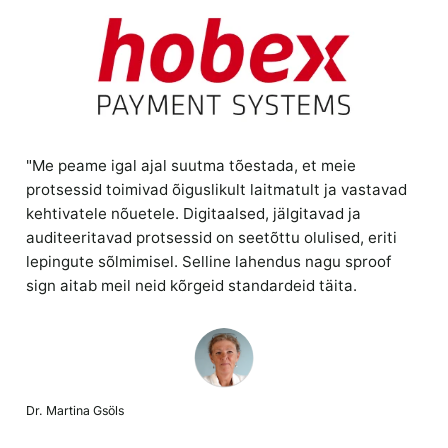
"Me peame igal ajal suutma tõestada, et meie
protsessid toimivad õiguslikult laitmatult ja vastavad
kehtivatele nõuetele. Digitaalsed, jälgitavad ja
auditeeritavad protsessid on seetõttu olulised, eriti
lepingute sõlmimisel. Selline lahendus nagu sproof
sign aitab meil neid kõrgeid standardeid täita.
Dr. Martina Gsöls