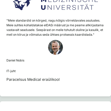
"Meie standardid on kõrged, nagu kõigis võrreldavates asutustes.
Meie suhtes kohaldatakse eIDASi määrust ja me peame allkirjastama
vastavalt seadusele. Seepärast on meile tohutult oluline ja kasulik, et
meil on kiirus ja võimalus seda ühtses protsessis kaardistada."
Daniel Nobis
IT-juht
Paracelsus Medical eraülikool