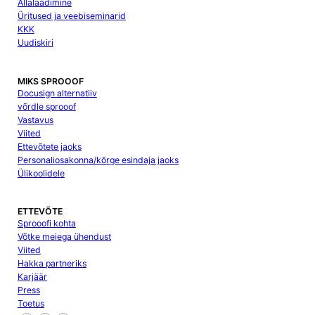
Allalaadimine
Üritused ja veebiseminarid
KKK
Uudiskiri
MIKS SPROOOF
Docusign alternatiiv
võrdle sprooof
Vastavus
Viited
Ettevõtete jaoks
Personaliosakonna/kõrge esindaja jaoks
Ülikoolidele
ETTEVÕTE
Sprooofi kohta
Võtke meiega ühendust
Viited
Hakka partneriks
Karjäär
Press
Toetus