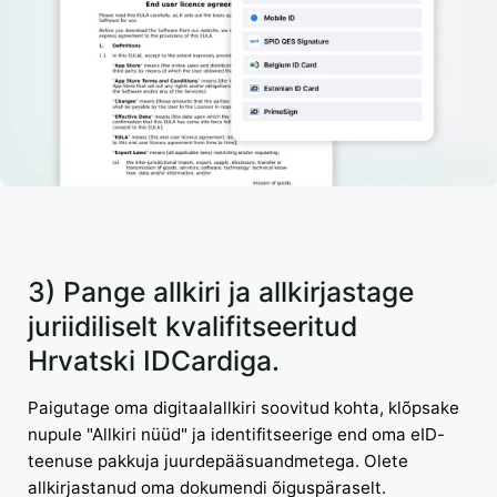
3) Pange allkiri ja allkirjastage
juriidiliselt kvalifitseeritud
Hrvatski IDCardiga.
Paigutage oma digitaalallkiri soovitud kohta, klõpsake
nupule "Allkiri nüüd" ja identifitseerige end oma eID-
teenuse pakkuja juurdepääsuandmetega. Olete
allkirjastanud oma dokumendi õiguspäraselt.