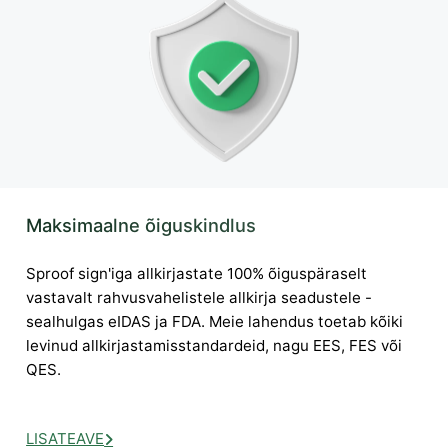
Maksimaalne õiguskindlus
Sproof sign'iga allkirjastate 100% õiguspäraselt
vastavalt rahvusvahelistele allkirja seadustele -
sealhulgas eIDAS ja FDA. Meie lahendus toetab kõiki
levinud allkirjastamisstandardeid, nagu EES, FES või
QES.
LISATEAVE