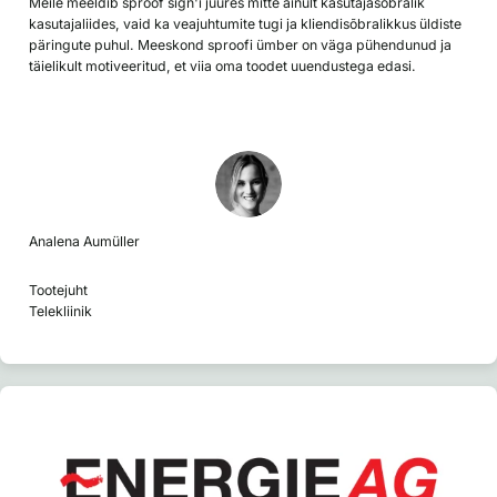
Meile meeldib sproof sign'i juures mitte ainult kasutajasõbralik
kasutajaliides, vaid ka veajuhtumite tugi ja kliendisõbralikkus üldiste
päringute puhul. Meeskond sproofi ümber on väga pühendunud ja
täielikult motiveeritud, et viia oma toodet uuendustega edasi.
Analena Aumüller
Tootejuht
Telekliinik